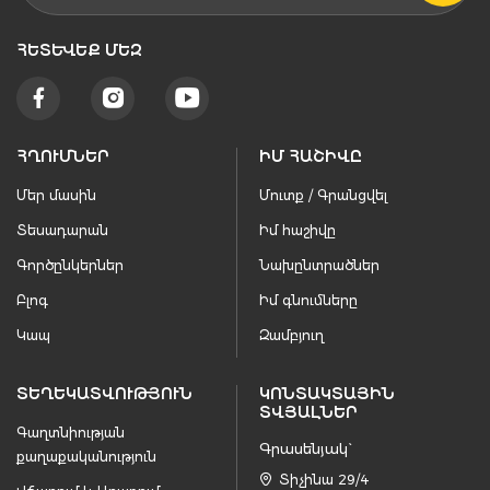
ՀԵՏԵՒԵՔ ՄԵԶ
ՀՂՈՒՄՆԵՐ
ԻՄ ՀԱՇԻՎԸ
Մեր մասին
Մուտք / Գրանցվել
Տեսադարան
Իմ հաշիվը
Գործընկերներ
Նախընտրածներ
Բլոգ
Իմ գնումները
Կապ
Զամբյուղ
ՏԵՂԵԿԱՏՎՈՒԹՅՈՒՆ
ԿՈՆՏԱԿՏԱՅԻՆ
ՏՎՅԱԼՆԵՐ
Գաղտնիության
Գրասենյակ`
քաղաքականություն
Տիչինա 29/4