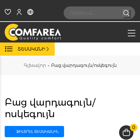
Skip
to
Search:
content
ՏԵՍԱԿԱՆԻ
Գլխավոր
→
Բաց վարդագույն/ոսկեգույն
Բաց վարդագույն/
ոսկեգույն
0
ՖԻԼՏՐԵԼ ՏԵՍԱԿԱՆԻՆ