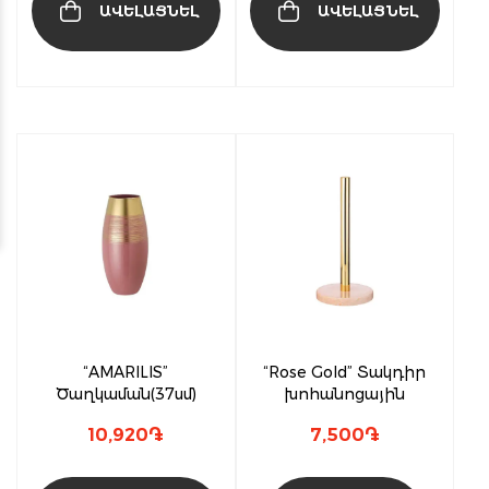
ԱՎԵԼԱՑՆԵԼ
ԱՎԵԼԱՑՆԵԼ
“AMARILIS”
“Rose Gold” Տակդիր
Ծաղկաման(37սմ)
խոհանոցային
10,920
֏
7,500
֏