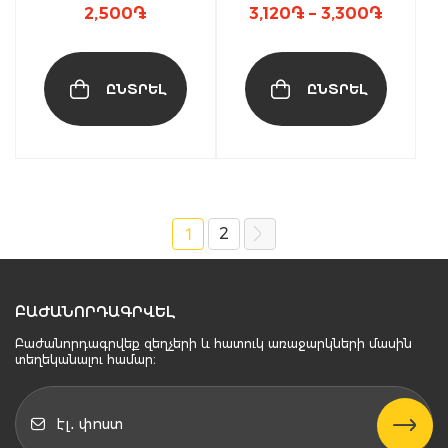
product
product
Price
2,500
֏
3,120
֏
–
3,300
֏
range:
page
page
3,120֏
throug
ԸՆՏՐԵԼ
ԸՆՏՐԵԼ
3,300֏
1
2
→
ԲԱԺԱՆՈՐԴԱԳՐՎԵԼ
Բաժանորդագրվեք զեղչերի և հատուկ առաջարկների մասին
տեղեկանալու համար։