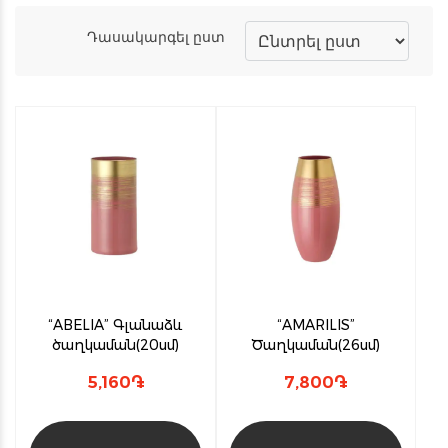
Դասակարգել ըստ
“ABELIA” Գլանաձև
“AMARILIS”
ծաղկաման(20սմ)
Ծաղկաման(26սմ)
5,160
֏
7,800
֏