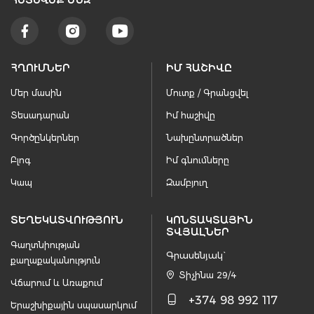
ՀԵՏԵՒԵՔ ՄԵԶ
ՀՂՈՒՄՆԵՐ
ԻՄ ՀԱՇԻՎԸ
Մեր մասին
Մուտք / Գրանցվել
Տեսադարան
Իմ հաշիվը
Գործընկերներ
Նախընտրածներ
Բլոգ
Իմ գնումները
Կապ
Զամբյուղ
ՏԵՂԵԿԱՏՎՈՒԹՅՈՒՆ
ԿՈՆՏԱԿՏԱՅԻՆ
ՏՎՅԱԼՆԵՐ
Գաղտնիության
Գրասենյակ`
քաղաքականություն
Տիչինա 29/4
Վճարում և Առաքում
+374 98 992 117
Երաշխիքային սպասարկում