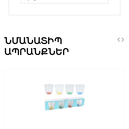
ՆՄԱՆԱՏԻՊ
ԱՊՐԱՆՔՆԵՐ