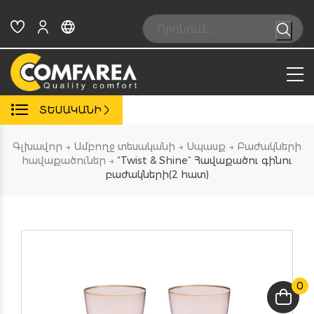
Skip
to
Search:
content
ՏԵՍԱԿԱՆԻ
Գլխավոր
→
Ամբողջ տեսականի
→
Սպասք
→
Բաժակների
հավաքածուներ
→
“Twist & Shine” Հավաքածու գինու
բաժակների(2 հատ)
0