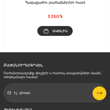
Հավաքածու բաժակների(4 հատ)
3,350
֏
ԱՎԵԼԻՆ
ԲԱԺԱՆՈՐԴԱԳՐՎԵԼ
Բաժանորդագրվեք զեղչերի և հատուկ առաջարկների մասին
տեղեկանալու համար։