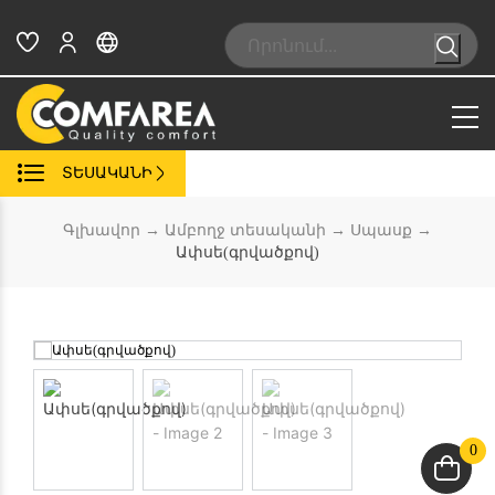
Skip
to
Search:
content
ՏԵՍԱԿԱՆԻ
Գլխավոր
→
Ամբողջ տեսականի
→
Սպասք
→
Ափսե(գրվածքով)
0