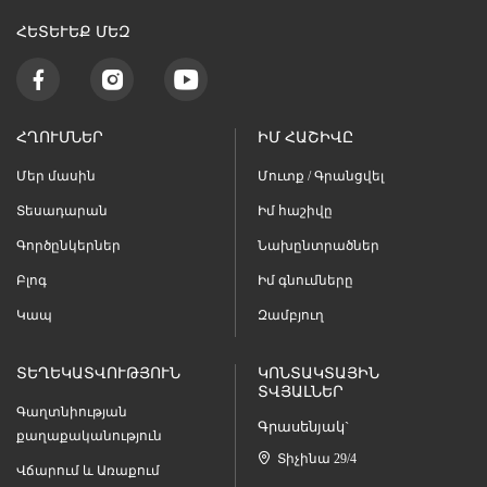
ՀԵՏԵՒԵՔ ՄԵԶ
ՀՂՈՒՄՆԵՐ
ԻՄ ՀԱՇԻՎԸ
Մեր մասին
Մուտք / Գրանցվել
Տեսադարան
Իմ հաշիվը
Գործընկերներ
Նախընտրածներ
Բլոգ
Իմ գնումները
Կապ
Զամբյուղ
ՏԵՂԵԿԱՏՎՈՒԹՅՈՒՆ
ԿՈՆՏԱԿՏԱՅԻՆ
ՏՎՅԱԼՆԵՐ
Գաղտնիության
Գրասենյակ`
քաղաքականություն
Տիչինա 29/4
Վճարում և Առաքում