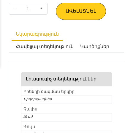
ԱՎԵԼԱՑՆԵԼ
Նկարագրություն
Հավելյալ տեղեկություն
Կարծիքներ
Լրացուցիչ տեղեկություններ
Բրենդի ծագման երկիր
Նիդերլանդներ
Չափս
20 սմ
Գույն