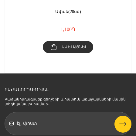
Ափսե(20սմ)
1,100
֏
ԱՎԵԼԱՑՆԵԼ
ԲԱԺԱՆՈՐԴԱԳՐՎԵԼ
Բաժանորդագրվեք զեղչերի և հատուկ առաջարկների մասին
տեղեկանալու համար։