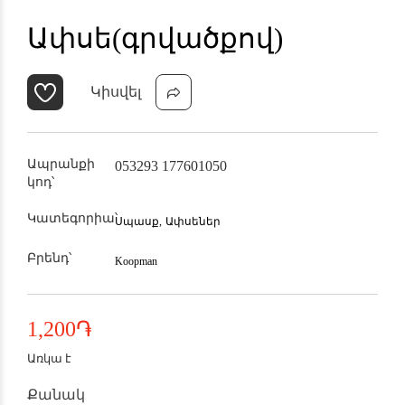
Ափսե(գրվածքով)
Կիսվել
Ապրանքի
053293 177601050
կոդ՝
Կատեգորիա՝
Սպասք,
Ափսեներ
Բրենդ՝
Koopman
1,200
֏
Առկա է
Քանակ