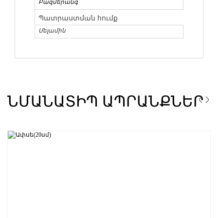
Բազմերանգ
Պատրաստման հումք
Մելամին
ՆՄԱՆԱՏԻՊ ԱՊՐԱՆՔՆԵՐ