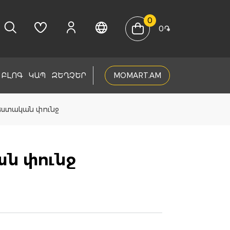
0
0
֏
ԲԼՈԳ
ԿԱՊ
ԶԵՂՉԵՐ
MOMART.AM
ստական փունջ
ն փունջ