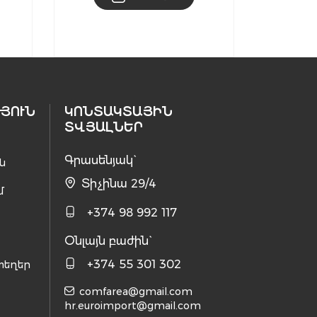
ՅՈՒՆ
ԿՈՆՏԱԿՏԱՅԻՆ
ՏՎՅԱԼՆԵՐ
Գրասենյակ`
ն
Տիչինա 29/4
մ
+374 98 992 117
Օնլայն բաժին`
+374 55 301 302
տեղեր
comfarea@gmail.com
hr.euroimport@gmail.com