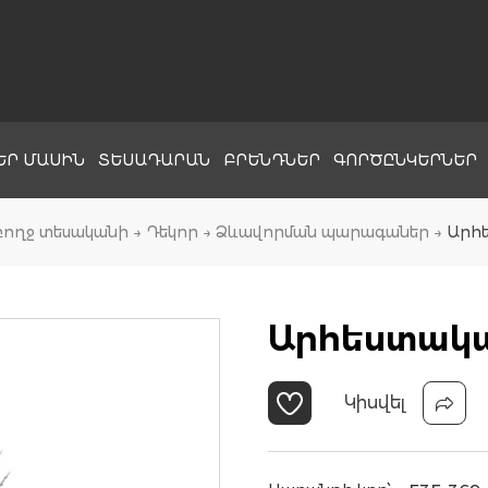
ԵՐ ՄԱՍԻՆ
ՏԵՍԱԴԱՐԱՆ
ԲՐԵՆԴՆԵՐ
ԳՈՐԾԸՆԿԵՐՆԵՐ
բողջ տեսականի
→
Դեկոր
→
Ձևավորման պարագաներ
→
Արհե
Արհեստակա
Կիսվել