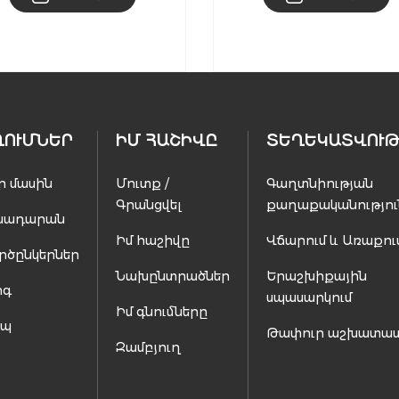
ՂՈՒՄՆԵՐ
ԻՄ ՀԱՇԻՎԸ
ՏԵՂԵԿԱՏՎՈՒԹ
ր մասին
Մուտք /
Գաղտնիության
Գրանցվել
քաղաքականությու
սադարան
Իմ հաշիվը
Վճարում և Առաքու
րծընկերներ
Նախընտրածներ
Երաշխիքային
ոգ
սպասարկում
Իմ գնումները
ապ
Թափուր աշխատա
Զամբյուղ