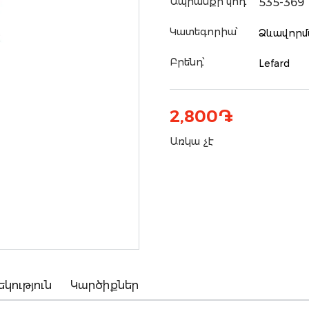
Ապրանքի կոդ՝
535-369
Կատեգորիա՝
Ձևավորմ
Բրենդ՝
Lefard
2,800
֏
Առկա չէ
եկություն
Կարծիքներ