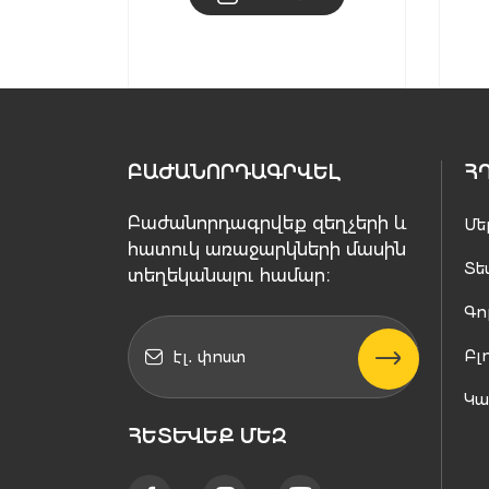
ԲԱԺԱՆՈՐԴԱԳՐՎԵԼ
Հ
Բաժանորդագրվեք զեղչերի և
Մե
հատուկ առաջարկների մասին
Տե
տեղեկանալու համար։
Գո
Բլ
Կ
ՀԵՏԵՒԵՔ ՄԵԶ