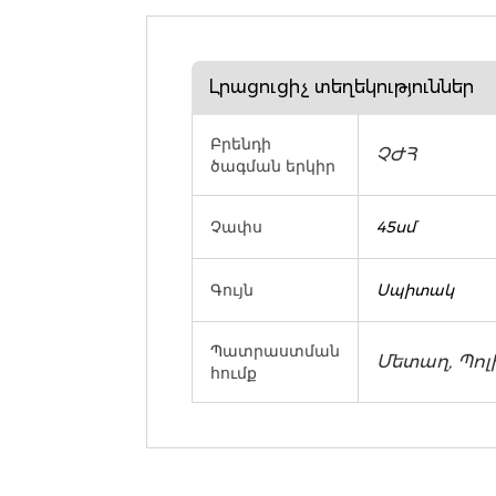
Լրացուցիչ տեղեկություններ
Բրենդի
ՉԺՀ
ծագման երկիր
Չափս
45սմ
Գույն
Սպիտակ
Պատրաստման
Մետաղ, Պոլ
հումք