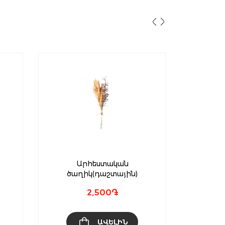
Արհեստական
ծաղիկ(դաշտային)
2,500
֏
ԱՎԵԼԻՆ