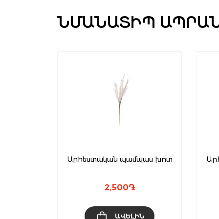
ՆՄԱՆԱՏԻՊ ԱՊՐԱ
ան
Արհեստական պամպաս խոտ
Ար
յին)
2,500
֏
ԻՆ
ԱՎԵԼԻՆ