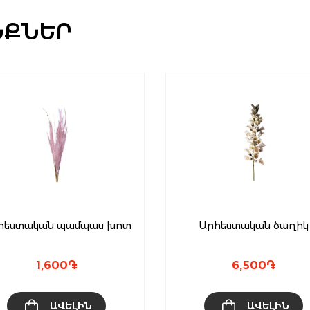
ՆՔՆԵՐ
հեստական պամպաս խոտ
Արհեստական ծաղիկ
1,600
֏
6,500
֏
ԱՎԵԼԻՆ
ԱՎԵԼԻՆ