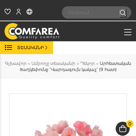
Skip
to
Search:
content
ՏԵՍԱԿԱՆԻ
Գլխավոր
→
Ամբողջ տեսականի
→
Դեկոր
→
Արհեստական
ծաղկեփունջ “Վարդագույն կակաչ” (9 հատ)
0