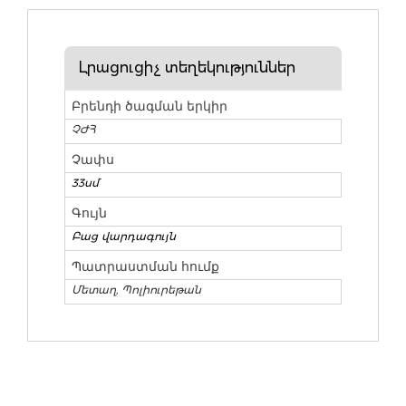
Լրացուցիչ տեղեկություններ
Բրենդի ծագման երկիր
ՉԺՀ
Չափս
33սմ
Գույն
Բաց վարդագույն
Պատրաստման հումք
Մետաղ, Պոլիուրեթան