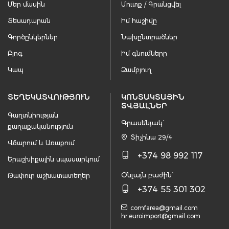
Մեր մասին
Մուտք / Գրանցվել
Տեսադարան
Իմ հաշիվը
Գործընկերներ
Նախընտրածներ
Բլոգ
Իմ գնումները
Կապ
Զամբյուղ
ՏԵՂԵԿԱՏՎՈՒԹՅՈՒՆ
ԿՈՆՏԱԿՏԱՅԻՆ
ՏՎՅԱԼՆԵՐ
Գաղտնիության
Գրասենյակ`
քաղաքականություն
Տիչինա 29/4
Վճարում և Առաքում
+374 98 992 117
Երաշխիքային սպասարկում
Օնլայն բաժին`
Թափուր աշխատատեղեր
+374 55 301 302
comfarea@gmail.com
hr.euroimport@gmail.com