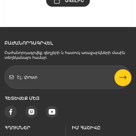
ԱՎԵԼԻՆ
ԲԱԺԱՆՈՐԴԱԳՐՎԵԼ
Բաժանորդագրվեք զեղչերի և հատուկ առաջարկների մասին
տեղեկանալու համար։
ՀԵՏԵՒԵՔ ՄԵԶ
ՀՂՈՒՄՆԵՐ
ԻՄ ՀԱՇԻՎԸ