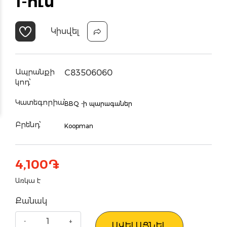
1-ում
Կիսվել
Ապրանքի
C83506060
կոդ՝
Կատեգորիա՝
BBQ -ի պարագաներ
Բրենդ՝
Koopman
4,100
֏
Առկա է
Քանակ
ԱՎԵԼԱՑՆԵԼ