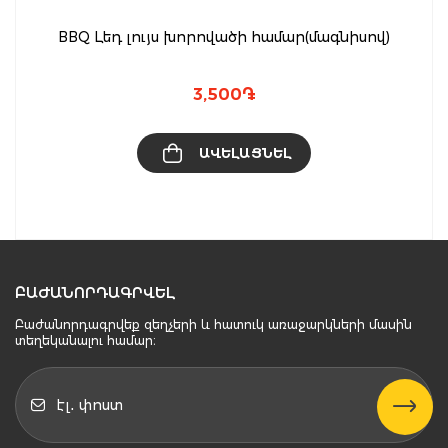
BBQ Լեդ լույս խորովածի համար(մագնիսով)
3,500
֏
ԱՎԵԼԱՑՆԵԼ
ԲԱԺԱՆՈՐԴԱԳՐՎԵԼ
Բաժանորդագրվեք զեղչերի և հատուկ առաջարկների մասին
տեղեկանալու համար։