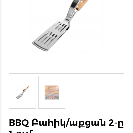
BBQ Բահիկ/աքցան 2-ը