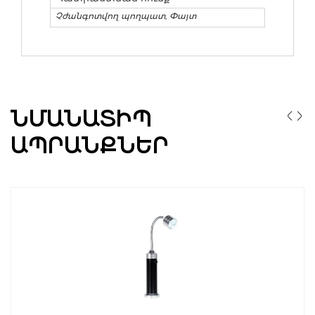
Չժանգոտվող պողպատ, Փայտ
ՆՄԱՆԱՏԻՊ
ԱՊՐԱՆՔՆԵՐ