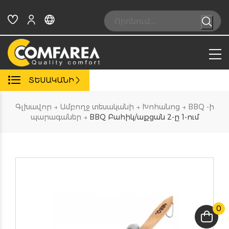
Skip
to
Search:
content
ՏԵՍԱԿԱՆԻ
Գլխավոր
→
Ամբողջ տեսականի
→
Խոհանոց
→
BBQ -ի
պարագաներ
→
BBQ Բահիկ/աքցան 2-ը 1-ում
0