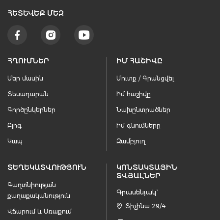
ՀԵՏԵՒԵՔ ՄԵԶ
ՀՂՈՒՄՆԵՐ
ԻՄ ՀԱՇԻՎԸ
Մեր մասին
Մուտք / Գրանցվել
Տեսադարան
Իմ հաշիվը
Գործընկերներ
Նախընտրածներ
Բլոգ
Իմ գնումները
Կապ
Զամբյուղ
ՏԵՂԵԿԱՏՎՈՒԹՅՈՒՆ
ԿՈՆՏԱԿՏԱՅԻՆ
ՏՎՅԱԼՆԵՐ
Գաղտնիության
Գրասենյակ`
քաղաքականություն
Տիչինա 29/4
Վճարում և Առաքում