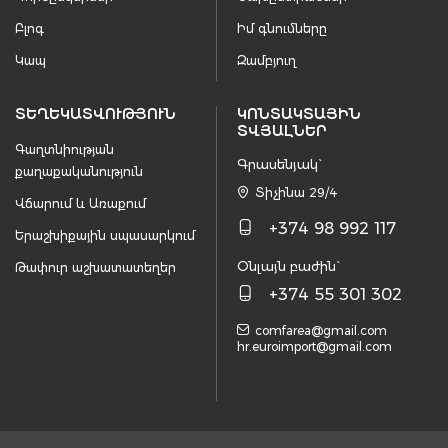
Բլոգ
Իմ գնումները
Կապ
Զամբյուղ
ՏԵՂԵԿԱՏՎՈՒԹՅՈՒՆ
ԿՈՆՏԱԿՏԱՅԻՆ
ՏՎՅԱԼՆԵՐ
Գաղտնիության
Գրասենյակ`
քաղաքականություն
Տիչինա 29/4
Վճարում և Առաքում
+374 98 992 117
Երաշխիքային սպասարկում
Օնլայն բաժին`
Թափուր աշխատատեղեր
+374 55 301 302
comfarea@gmail.com
hr.euroimport@gmail.com