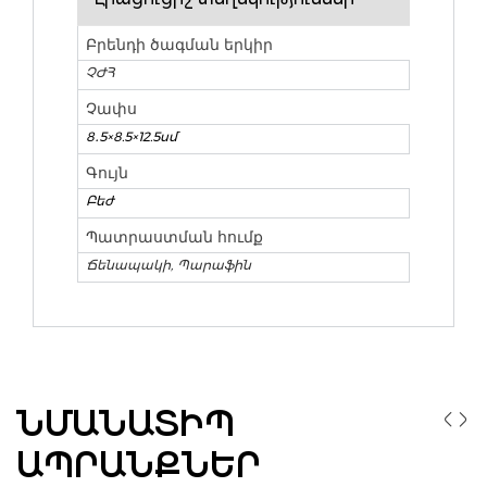
Բրենդի ծագման երկիր
ՉԺՀ
Չափս
8․5×8.5×12.5սմ
Գույն
Բեժ
Պատրաստման հումք
Ճենապակի, Պարաֆին
ՆՄԱՆԱՏԻՊ
ԱՊՐԱՆՔՆԵՐ