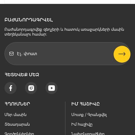
ԲԱԺԱՆՈՐԴԱԳՐՎԵԼ
Բաժանորդագրվեք զեղչերի և հատուկ առաջարկների մասին
տեղեկանալու համար։
ՀԵՏԵՒԵՔ ՄԵԶ
ՀՂՈՒՄՆԵՐ
ԻՄ ՀԱՇԻՎԸ
Մեր մասին
Մուտք / Գրանցվել
Տեսադարան
Իմ հաշիվը
Գործընկերներ
Նախընտրածներ