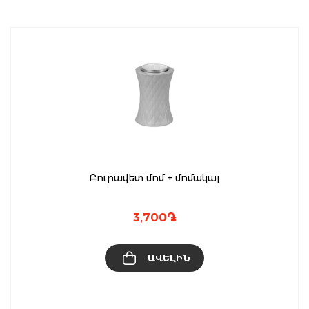
Բուրավետ մոմ + մոմակալ
3,700
֏
ԱՎԵԼԻՆ