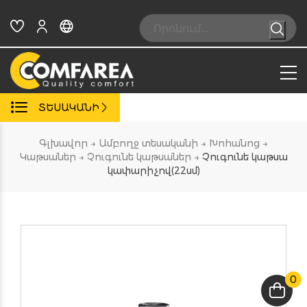
Skip
to
Search:
content
ՏԵՍԱԿԱՆԻ
Գլխավոր
→
Ամբողջ տեսականի
→
Խոհանոց
→
Կաթսաներ
→
Չուգունե կաթսաներ
→
Չուգունե կաթսա
կափարիչով(22սմ)
0