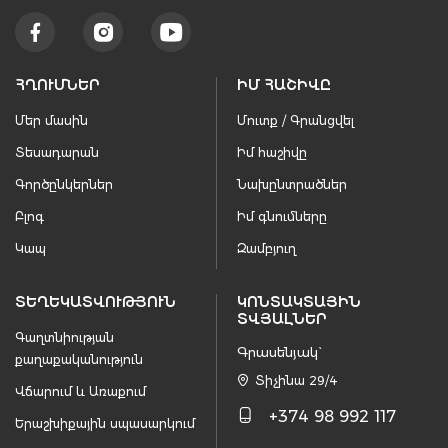
ՀՂՈՒՄՆԵՐ
ԻՄ ՀԱՇԻՎԸ
Մեր մասին
Մուտք / Գրանցվել
Տեսադարան
Իմ հաշիվը
Գործընկերներ
Նախընտրածներ
Բլոգ
Իմ գնումները
Կապ
Զամբյուղ
ՏԵՂԵԿԱՏՎՈՒԹՅՈՒՆ
ԿՈՆՏԱԿՏԱՅԻՆ
ՏՎՅԱԼՆԵՐ
Գաղտնիության
Գրասենյակ`
քաղաքականություն
Տիչինա 29/4
Վճարում և Առաքում
+374 98 992 117
Երաշխիքային սպասարկում