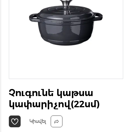
Չուգունե կաթսա
կափարիչով(22սմ)
Կիսվել