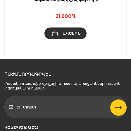
21,600
֏
ԱՎԵԼԻՆ
ԲԱԺԱՆՈՐԴԱԳՐՎԵԼ
Բաժանորդագրվեք զեղչերի և հատուկ առաջարկների մասին
տեղեկանալու համար։
ՀԵՏԵՒԵՔ ՄԵԶ