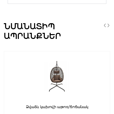
ՆՄԱՆԱՏԻՊ
ԱՊՐԱՆՔՆԵՐ
Ձվաձև կախովի աթոռ/ճոճանակ