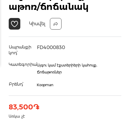
աթոռ/ճոճանակ
Կիսվել
Ապրանքի
FD4000830
կոդ՝
Կատեգորիա՝
Այգու կամ էքստերիերի կահույք,
Ճոճաթոռներ
Բրենդ՝
Koopman
83,500
֏
Առկա չէ