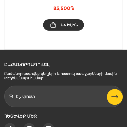
83,500
֏
ԱՎԵԼԻՆ
ԲԱԺԱՆՈՐԴԱԳՐՎԵԼ
Բաժանորդագրվեք զեղչերի և հատուկ առաջարկների մասին
տեղեկանալու համար։
ՀԵՏԵՒԵՔ ՄԵԶ