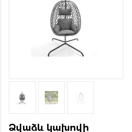
Ձվաձև կախովի