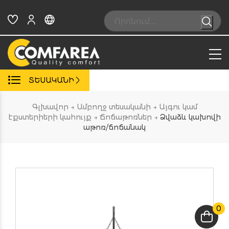
Skip
to
Search:
content
ՏԵՍԱԿԱՆԻ
Գլխավոր
→
Ամբողջ տեսականի
→
Այգու կամ
էքստերիերի կահույք
→
Ճոճաթոռներ
→
Ձվաձև կախովի
աթոռ/ճոճանակ
0