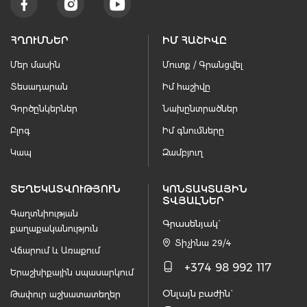
ՀՂՈՒՄՆԵՐ
ԻՄ ՀԱՇԻՎԸ
Մեր մասին
Մուտք / Գրանցվել
Տեսադարան
Իմ հաշիվը
Գործընկերներ
Նախընտրածներ
Բլոգ
Իմ գնումները
Կապ
Զամբյուղ
ՏԵՂԵԿԱՏՎՈՒԹՅՈՒՆ
ԿՈՆՏԱԿՏԱՅԻՆ
ՏՎՅԱԼՆԵՐ
Գաղտնիության
Գրասենյակ`
քաղաքականություն
Տիչինա 29/4
Վճարում և Առաքում
+374 98 992 117
Երաշխիքային սպասարկում
Օնլայն բաժին`
Թափուր աշխատատեղեր