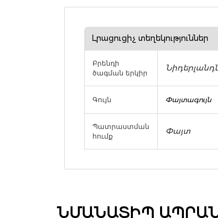
Լրացուցիչ տեղեկություններ
Բրենդի
Նիդերլանդ
ծագման երկիր
Գույն
Փայտագույն
Պատրաստման
Փայտ
հումք
ՆՄԱՆԱՏԻՊ ԱՊՐԱ