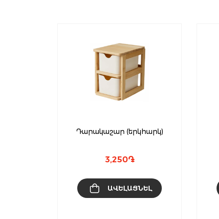
Դարակաշար (երկհարկ)
3,250
֏
ԻՆ
ԱՎԵԼԱՑՆԵԼ