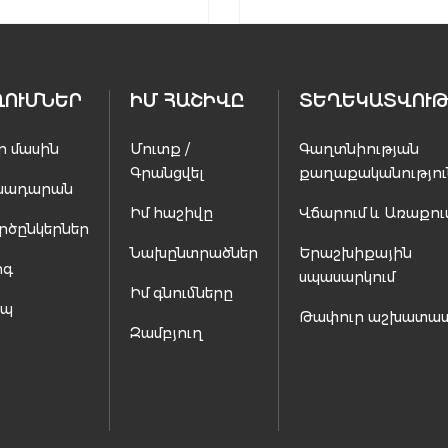
ՂՈՒՄՆԵՐ
ԻՄ ՀԱՇԻՎԸ
ՏԵՂԵԿԱՏՎՈՒԹ
ր մասին
Մուտք /
Գաղտնիության
Գրանցվել
քաղաքականությու
սադարան
Իմ հաշիվը
Վճարում և Առաքու
րծընկերներ
Նախընտրածներ
Երաշխիքային
ոգ
սպասարկում
Իմ գնումները
ապ
Թափուր աշխատա
Զամբյուղ