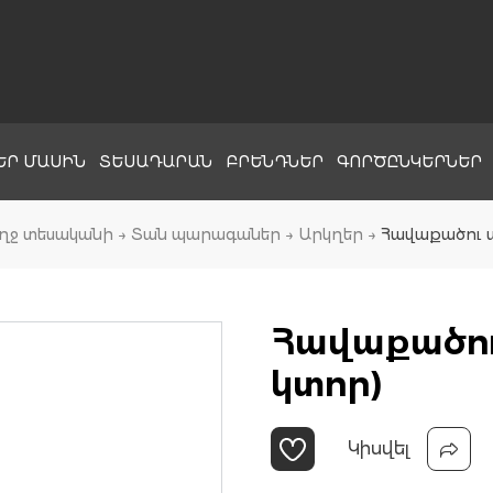
ԵՐ ՄԱՍԻՆ
ՏԵՍԱԴԱՐԱՆ
ԲՐԵՆԴՆԵՐ
ԳՈՐԾԸՆԿԵՐՆԵՐ
ղջ տեսականի
→
Տան պարագաներ
→
Արկղեր
→
Հավաքածու ա
Հավաքածու
կտոր)
Կիսվել