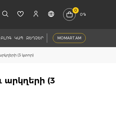
0
0
֏
ԲԼՈԳ
ԿԱՊ
ԶԵՂՉԵՐ
MOMART.AM
րկղերի (3 կտոր)
 արկղերի (3