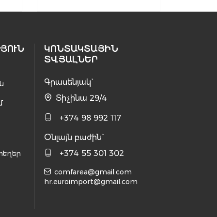
ՅՈՒՆ
ԿՈՆՏԱԿՏԱՅԻՆ
ՏՎՅԱԼՆԵՐ
Գրասենյակ`
ն
Տիչինա 29/4
մ
+374 98 992 117
Օնլայն բաժին`
+374 55 301 302
տեղեր
comfarea@gmail.com
hr.euroimport@gmail.com