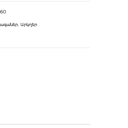
160
ագաներ,
Արկղեր