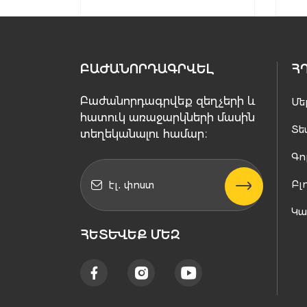
ԲԱԺԱՆՈՐԴԱԳՐՎԵԼ
Հ
Բաժանորդագրվեք զեղչերի և
Մե
հատուկ առաջարկների մասին
Տե
տեղեկանալու համար։
Գո
Բլ
Կ
ՀԵՏԵՒԵՔ ՄԵԶ