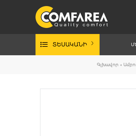
Skip
to
content
ՏԵՍԱԿԱՆԻ
Մ
Գլխավոր
→
Ամբո