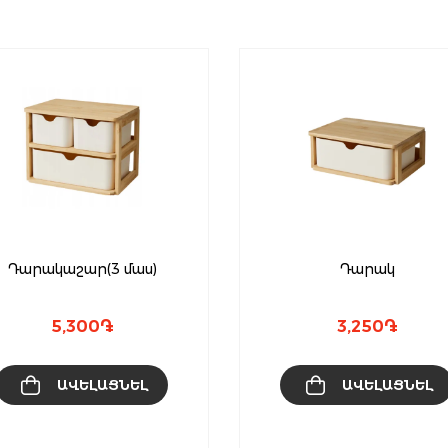
Դարակաշար(3 մաս)
Դարակ
5,300
֏
3,250
֏
ԱՎԵԼԱՑՆԵԼ
ԱՎԵԼԱՑՆԵԼ