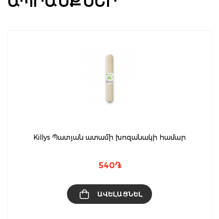
ԱՊՐԱՆՔՆԵՐ
Killys Պատյան ատամի խոզանակի համար
540
֏
ԱՎԵԼԱՑՆԵԼ