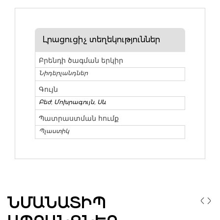
Լրացուցիչ տեղեկություններ
Բրենդի ծագման երկիր
Նիդերլանդներ
Գույն
Բեժ
,
Մոխրագույն
,
Սև
Պատրաստման հումք
Պլաստիկ
ՆՄԱՆԱՏԻՊ