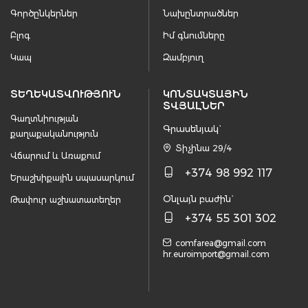
Գործընկերներ
Նախընտրածներ
Բլոգ
Իմ գնումները
Կապ
Զամբյուղ
ՏԵՂԵԿԱՏՎՈՒԹՅՈՒՆ
ԿՈՆՏԱԿՏԱՅԻՆ
ՏՎՅԱԼՆԵՐ
Գաղտնիության
Գրասենյակ`
քաղաքականություն
Տիչինա 29/4
Վճարում և Առաքում
+374 98 992 117
Երաշխիքային սպասարկում
Օնլայն բաժին`
Թափուր աշխատատեղեր
+374 55 301 302
comfarea@gmail.com
hr.euroimport@gmail.com