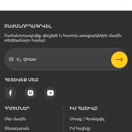
ԲԱԺԱՆՈՐԴԱԳՐՎԵԼ
Բաժանորդագրվեք զեղչերի և հատուկ առաջարկների մասին
տեղեկանալու համար։
ՀԵՏԵՒԵՔ ՄԵԶ
ՀՂՈՒՄՆԵՐ
ԻՄ ՀԱՇԻՎԸ
Մեր մասին
Մուտք / Գրանցվել
Տեսադարան
Իմ հաշիվը