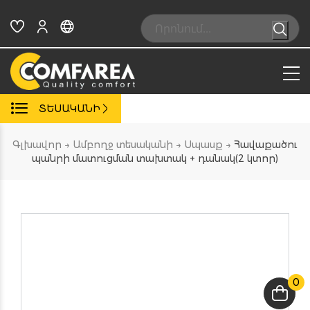
Skip
to
Search:
content
ՏԵՍԱԿԱՆԻ
Գլխավոր
→
Ամբողջ տեսականի
→
Սպասք
→
Հավաքածու
պանրի մատուցման տախտակ + դանակ(2 կտոր)
0