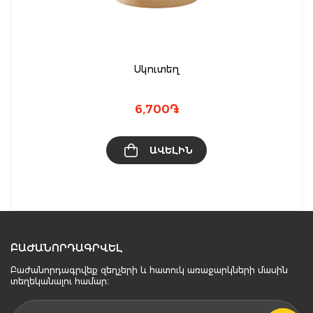
Սկուտեղ
6,700
֏
ԱՎԵԼԻՆ
ԲԱԺԱՆՈՐԴԱԳՐՎԵԼ
Բաժանորդագրվեք զեղչերի և հատուկ առաջարկների մասին
տեղեկանալու համար։