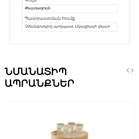
Փայտագույն
Պատրաստման հումք
Չժանգոտվող պողպատ, Ակացիայի փայտ
ՆՄԱՆԱՏԻՊ
ԱՊՐԱՆՔՆԵՐ