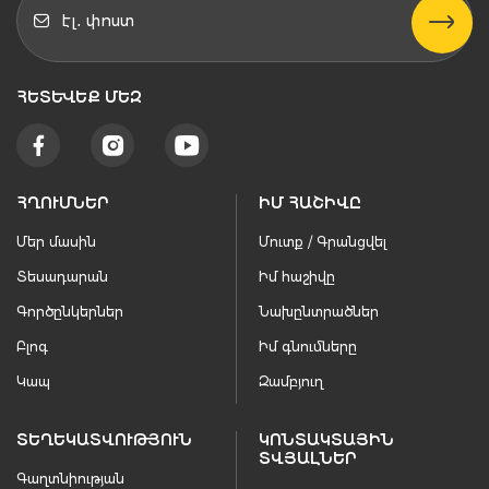
ՀԵՏԵՒԵՔ ՄԵԶ
ՀՂՈՒՄՆԵՐ
ԻՄ ՀԱՇԻՎԸ
Մեր մասին
Մուտք / Գրանցվել
Տեսադարան
Իմ հաշիվը
Գործընկերներ
Նախընտրածներ
Բլոգ
Իմ գնումները
Կապ
Զամբյուղ
ՏԵՂԵԿԱՏՎՈՒԹՅՈՒՆ
ԿՈՆՏԱԿՏԱՅԻՆ
ՏՎՅԱԼՆԵՐ
Գաղտնիության