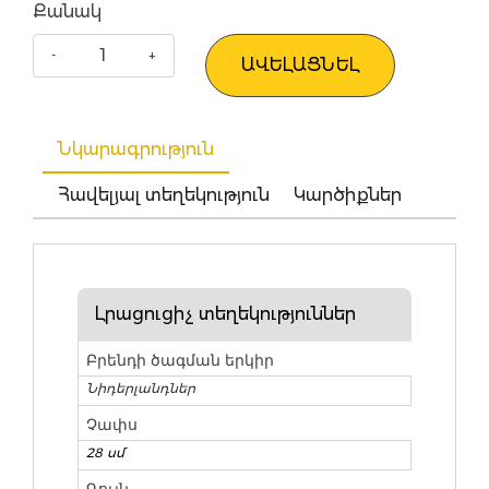
Քանակ
ԱՎԵԼԱՑՆԵԼ
Նկարագրություն
Հավելյալ տեղեկություն
Կարծիքներ
Լրացուցիչ տեղեկություններ
Բրենդի ծագման երկիր
Նիդերլանդներ
Չափս
28 սմ
Գույն