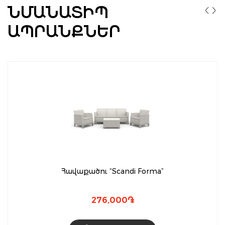
ՆՄԱՆԱՏԻՊ
ԱՊՐԱՆՔՆԵՐ
Հավաքածու “Scandi Forma”
276,000
֏