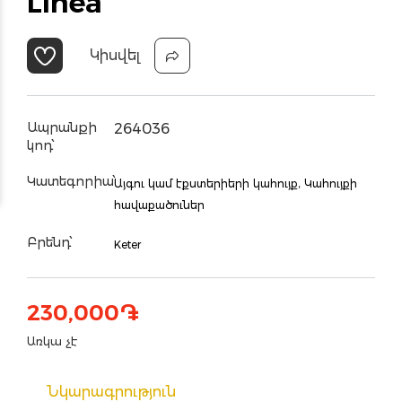
Linea”
Կիսվել
Ապրանքի
264036
կոդ՝
Կատեգորիա՝
Այգու կամ էքստերիերի կահույք,
Կահույքի
հավաքածուներ
Բրենդ՝
Keter
230,000
֏
Առկա չէ
Նկարագրություն