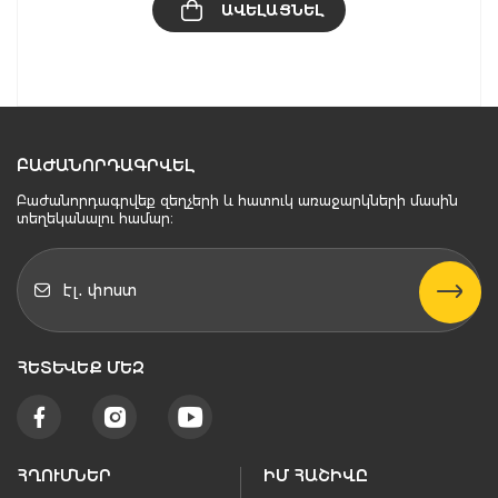
ԱՎԵԼԱՑՆԵԼ
ԲԱԺԱՆՈՐԴԱԳՐՎԵԼ
Բաժանորդագրվեք զեղչերի և հատուկ առաջարկների մասին
տեղեկանալու համար։
ՀԵՏԵՒԵՔ ՄԵԶ
ՀՂՈՒՄՆԵՐ
ԻՄ ՀԱՇԻՎԸ