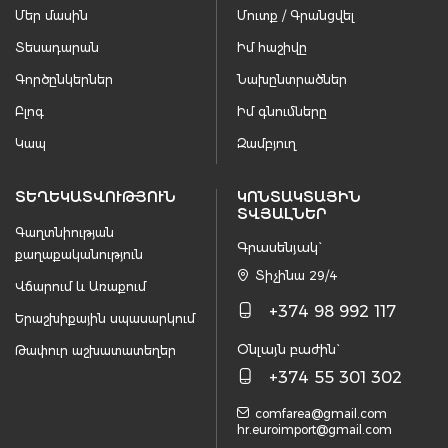
Մեր մասին
Մուտք / Գրանցվել
Տեսադարան
Իմ հաշիվը
Գործընկերներ
Նախընտրածներ
Բլոգ
Իմ գնումները
Կապ
Զամբյուղ
ՏԵՂԵԿԱՏՎՈՒԹՅՈՒՆ
ԿՈՆՏԱԿՏԱՅԻՆ
ՏՎՅԱԼՆԵՐ
Գաղտնիության
Գրասենյակ`
քաղաքականություն
Տիչինա 29/4
Վճարում և Առաքում
+374 98 992 117
Երաշխիքային սպասարկում
Օնլայն բաժին`
Թափուր աշխատատեղեր
+374 55 301 302
comfarea@gmail.com
hr.euroimport@gmail.com