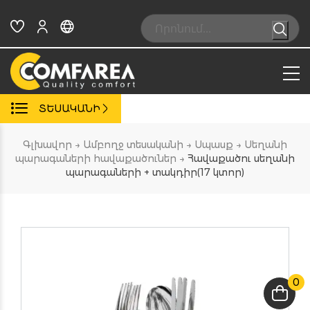
Skip
to
Search:
content
ՏԵՍԱԿԱՆԻ
Գլխավոր
→
Ամբողջ տեսականի
→
Սպասք
→
Սեղանի
պարագաների հավաքածուներ
→
Հավաքածու սեղանի
պարագաների + տակդիր(17 կտոր)
0