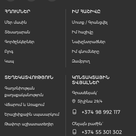
ՀՂՈՒՄՆԵՐ
ԻՄ ՀԱՇԻՎԸ
Մեր մասին
Մուտք / Գրանցվել
Տեսադարան
Իմ հաշիվը
Գործընկերներ
Նախընտրածներ
Բլոգ
Իմ գնումները
Կապ
Զամբյուղ
ՏԵՂԵԿԱՏՎՈՒԹՅՈՒՆ
ԿՈՆՏԱԿՏԱՅԻՆ
ՏՎՅԱԼՆԵՐ
Գաղտնիության
Գրասենյակ`
քաղաքականություն
Տիչինա 29/4
Վճարում և Առաքում
+374 98 992 117
Երաշխիքային սպասարկում
Օնլայն բաժին`
Թափուր աշխատատեղեր
+374 55 301 302