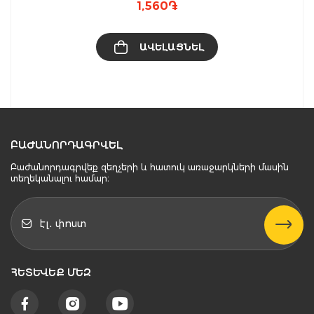
1,560
֏
ԱՎԵԼԱՑՆԵԼ
ԲԱԺԱՆՈՐԴԱԳՐՎԵԼ
Բաժանորդագրվեք զեղչերի և հատուկ առաջարկների մասին
տեղեկանալու համար։
ՀԵՏԵՒԵՔ ՄԵԶ