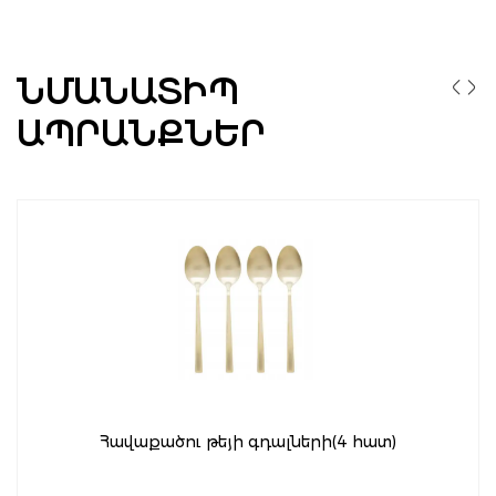
ՆՄԱՆԱՏԻՊ
ԱՊՐԱՆՔՆԵՐ
Հավաքածու թեյի գդալների(4 հատ)