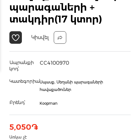
պարագաների +
տակդիր(17 կտոր)
Կիսվել
Ապրանքի
CC4100970
կոդ՝
Կատեգորիա՝
Սպասք,
Սեղանի պարագաների
հավաքածուներ
Բրենդ՝
Koopman
5,050
֏
Առկա չէ