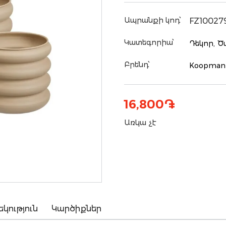
Ապրանքի կոդ՝
FZ10027
Կատեգորիա՝
Դեկոր,
Ծ
Բրենդ՝
Koopman
16,800
֏
Առկա չէ
եկություն
Կարծիքներ