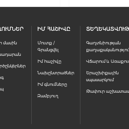
ՂՈՒՄՆԵՐ
ԻՄ ՀԱՇԻՎԸ
ՏԵՂԵԿԱՏՎՈՒԹ
ր մասին
Մուտք /
Գաղտնիության
Գրանցվել
քաղաքականությու
սադարան
Իմ հաշիվը
Վճարում և Առաքու
րծընկերներ
Նախընտրածներ
Երաշխիքային
ոգ
սպասարկում
Իմ գնումները
ապ
Թափուր աշխատա
Զամբյուղ