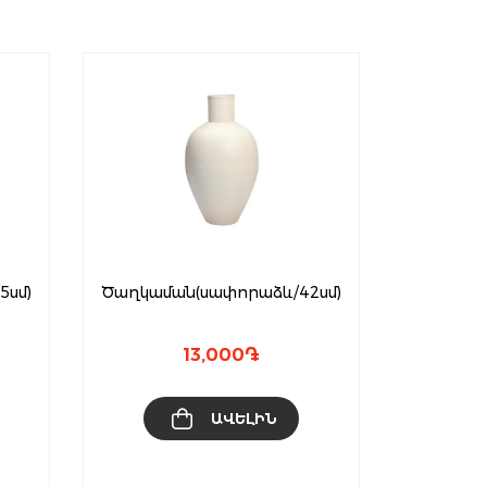
5սմ)
Ծաղկաման(սափորաձև/42սմ)
“Nature
13,000
֏
ԱՎԵԼԻՆ