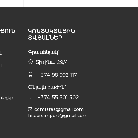
ՅՈՒՆ
ԿՈՆՏԱԿՏԱՅԻՆ
ՏՎՅԱԼՆԵՐ
Գրասենյակ`
ն
Տիչինա 29/4
մ
+374 98 992 117
Օնլայն բաժին`
+374 55 301 302
տեղեր
comfarea@gmail.com
hr.euroimport@gmail.com