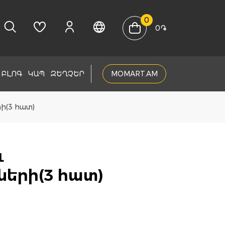
0
0
֏
ԲԼՈԳ
ԿԱՊ
ԶԵՂՉԵՐ
MOMART.AM
ի(3 հատ)
ւ
երի(3 հատ)