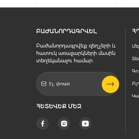
ԲԱԺԱՆՈՐԴԱԳՐՎԵԼ
Հ
Բաժանորդագրվեք զեղչերի և
Մե
հատուկ առաջարկների մասին
Տե
տեղեկանալու համար։
Գո
Բլ
Կ
ՀԵՏԵՒԵՔ ՄԵԶ