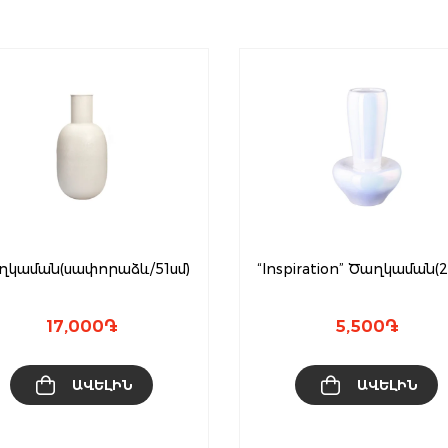
ղկաման(սափորաձև/51սմ)
“Inspiration” Ծաղկաման(2
17,000
֏
5,500
֏
ԱՎԵԼԻՆ
ԱՎԵԼԻՆ