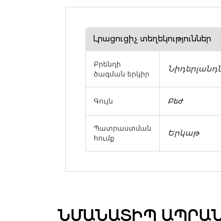
Լրացուցիչ տեղեկություններ
Բրենդի
Նիդերլանդ
ծագման երկիր
Գույն
Բեժ
Պատրաստման
Երկաթ
հումք
ՆՄԱՆԱՏԻՊ ԱՊՐԱ