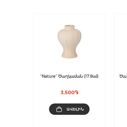
ձև/42սմ)
“Nature” Ծաղկաման (17.8սմ)
Ծա
3,500
֏
ԻՆ
ԱՎԵԼԻՆ