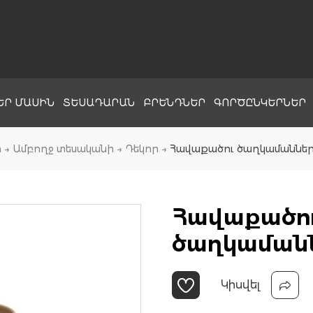
ԵՐ ՄԱՍԻՆ
ՏԵՍԱԴԱՐԱՆ
ԲՐԵՆԴՆԵՐ
ԳՈՐԾԸՆԿԵՐՆԵՐ
ր
→
Ամբողջ տեսականի
→
Դեկոր
→
Հավաքածու ծաղկամաններ
Հավաքածո
ծաղկամանն
Կիսվել