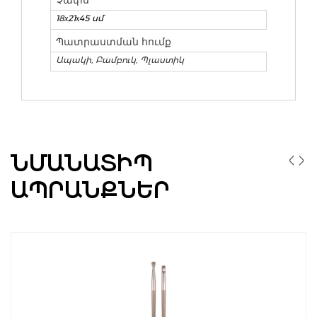
18х21х45 սմ
Պատրաստման հումք
Ապակի, Բամբուկ, Պլաստիկ
ՆՄԱՆԱՏԻՊ
ԱՊՐԱՆՔՆԵՐ