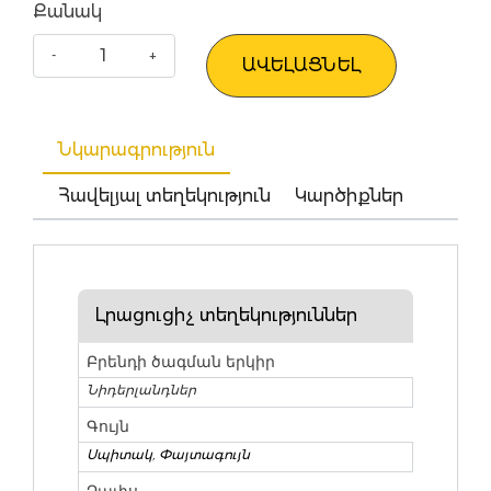
Քանակ
ԱՎԵԼԱՑՆԵԼ
Նկարագրություն
Հավելյալ տեղեկություն
Կարծիքներ
Լրացուցիչ տեղեկություններ
Բրենդի ծագման երկիր
Նիդերլանդներ
Գույն
Սպիտակ
,
Փայտագույն
Չափս