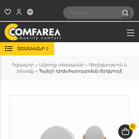
Skip
to
Search:
content
ՏԵՍԱԿԱՆԻ
Գլխավոր
→
Ամբողջ տեսականի
→
Գեղեցկություն և
խնամք
→
Հայելի դիմահարդարման (երկկողմ)
0