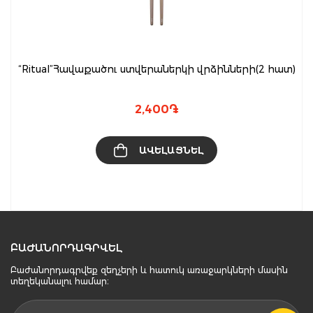
“Ritual”Հավաքածու ստվերաներկի վրձինների(2 հատ)
2,400
֏
ԱՎԵԼԱՑՆԵԼ
ԲԱԺԱՆՈՐԴԱԳՐՎԵԼ
Բաժանորդագրվեք զեղչերի և հատուկ առաջարկների մասին
տեղեկանալու համար։