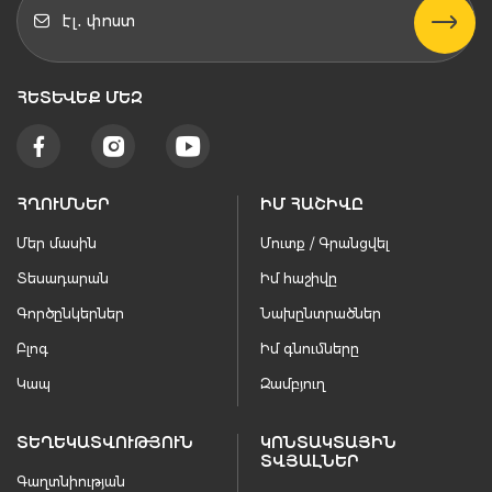
ՀԵՏԵՒԵՔ ՄԵԶ
ՀՂՈՒՄՆԵՐ
ԻՄ ՀԱՇԻՎԸ
Մեր մասին
Մուտք / Գրանցվել
Տեսադարան
Իմ հաշիվը
Գործընկերներ
Նախընտրածներ
Բլոգ
Իմ գնումները
Կապ
Զամբյուղ
ՏԵՂԵԿԱՏՎՈՒԹՅՈՒՆ
ԿՈՆՏԱԿՏԱՅԻՆ
ՏՎՅԱԼՆԵՐ
Գաղտնիության