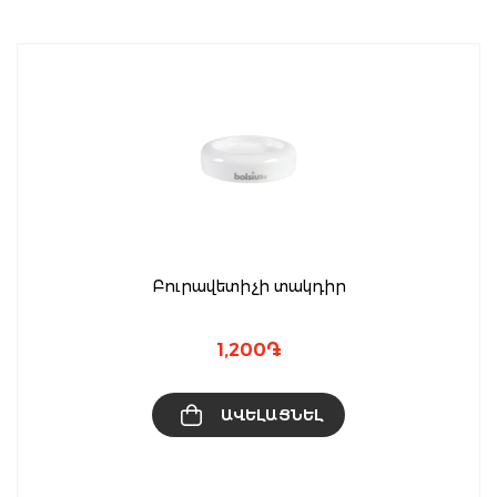
Բուրավետիչի տակդիր
1,200
֏
ԱՎԵԼԱՑՆԵԼ