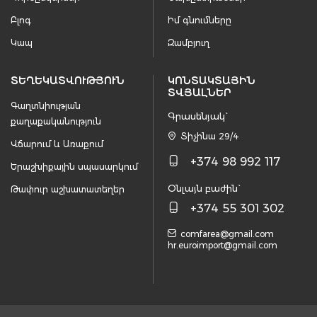
Բլոգ
Իմ գնումները
Կապ
Զամբյուղ
ՏԵՂԵԿԱՏՎՈՒԹՅՈՒՆ
ԿՈՆՏԱԿՏԱՅԻՆ
ՏՎՅԱԼՆԵՐ
Գաղտնիության
Գրասենյակ`
քաղաքականություն
Տիչինա 29/4
Վճարում և Առաքում
+374 98 992 117
Երաշխիքային սպասարկում
Օնլայն բաժին`
Թափուր աշխատատեղեր
+374 55 301 302
comfarea@gmail.com
hr.euroimport@gmail.com