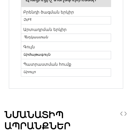
Բրենդի ծագման երկիր
ՉԺՀ
Արտադրման երկիր
Հնդկաստան
Գույն
Արծաթագույն
Պատրաստման հումք
Արույր
ՆՄԱՆԱՏԻՊ
ԱՊՐԱՆՔՆԵՐ