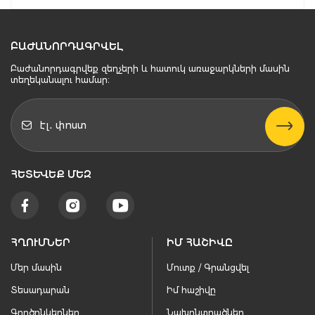
ԲԱԺԱՆՈՐԴԱԳՐՎԵԼ
Բաժանորդագրվեք զեղչերի և հատուկ առաջարկների մասին
տեղեկանալու համար։
ՀԵՏԵՒԵՔ ՄԵԶ
ՀՂՈՒՄՆԵՐ
ԻՄ ՀԱՇԻՎԸ
Մեր մասին
Մուտք / Գրանցվել
Տեսադարան
Իմ հաշիվը
Գործընկերներ
Նախընտրածներ