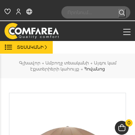
Skip
to
Search:
content
ՏԵՍԱԿԱՆԻ
Գլխավոր
→
Ամբողջ տեսականի
→
Այգու կամ
էքստերիերի կահույք
→
Հովանոց
0