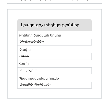
Լրացուցիչ տեղեկություններ
Բրենդի ծագման երկիր
Նիդերլանդներ
Չափս
280սմ
Գույն
Կապուչինո
Պատրաստման հումք
Ալյումին, Պոլիէսթեր