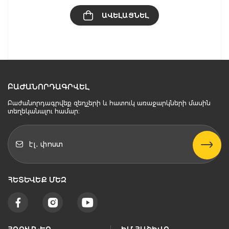
ԱՎԵԼԱՑՆԵԼ
ԲԱԺԱՆՈՐԴԱԳՐՎԵԼ
Բաժանորդագրվեք զեղչերի և հատուկ առաջարկների մասին
տեղեկանալու համար։
ՀԵՏԵՒԵՔ ՄԵԶ