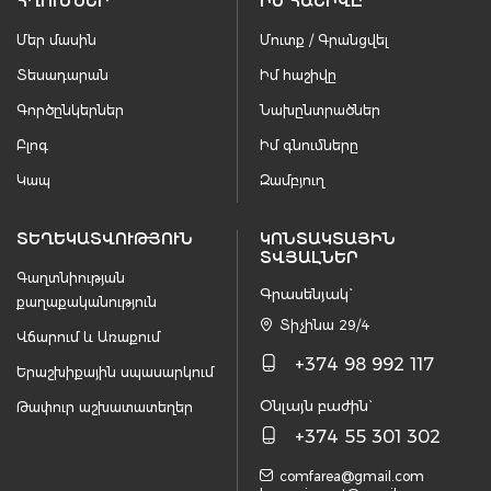
ՀՂՈՒՄՆԵՐ
ԻՄ ՀԱՇԻՎԸ
Մեր մասին
Մուտք / Գրանցվել
Տեսադարան
Իմ հաշիվը
Գործընկերներ
Նախընտրածներ
Բլոգ
Իմ գնումները
Կապ
Զամբյուղ
ՏԵՂԵԿԱՏՎՈՒԹՅՈՒՆ
ԿՈՆՏԱԿՏԱՅԻՆ
ՏՎՅԱԼՆԵՐ
Գաղտնիության
Գրասենյակ`
քաղաքականություն
Տիչինա 29/4
Վճարում և Առաքում
+374 98 992 117
Երաշխիքային սպասարկում
Օնլայն բաժին`
Թափուր աշխատատեղեր
+374 55 301 302
comfarea@gmail.com