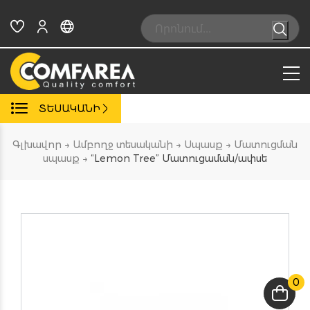
Skip
to
Search:
content
ՏԵՍԱԿԱՆԻ
Գլխավոր
→
Ամբողջ տեսականի
→
Սպասք
→
Մատուցման
սպասք
→
“Lemon Tree” Մատուցաման/ափսե
0