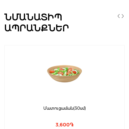
ՆՄԱՆԱՏԻՊ
ԱՊՐԱՆՔՆԵՐ
Մատուցաման(30սմ)
3,600
֏