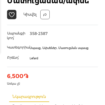
Մատուցաման/ափսե
Կիսվել
Ապրանքի
358-2387
կոդ՝
Կատեգորիա՝
Սպասք,
Ափսեներ,
Մատուցման սպասք
Բրենդ՝
Lefard
6,500
֏
Առկա չէ
Նկարագրություն