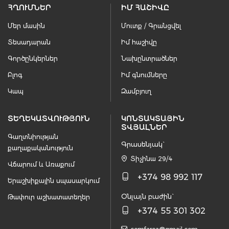
ՀՂՈՒՄՆԵՐ
ԻՄ ՀԱՇԻՎԸ
Մեր մասին
Մուտք / Գրանցվել
Տեսադարան
Իմ հաշիվը
Գործընկերներ
Նախընտրածներ
Բլոգ
Իմ գնումները
Կապ
Զամբյուղ
ՏԵՂԵԿԱՏՎՈՒԹՅՈՒՆ
ԿՈՆՏԱԿՏԱՅԻՆ
ՏՎՅԱԼՆԵՐ
Գաղտնիության
Գրասենյակ`
քաղաքականություն
Տիչինա 29/4
Վճարում և Առաքում
+374 98 992 117
Երաշխիքային սպասարկում
Օնլայն բաժին`
Թափուր աշխատատեղեր
+374 55 301 302