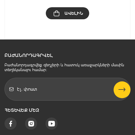
ԱՎԵԼԻՆ
ԲԱԺԱՆՈՐԴԱԳՐՎԵԼ
Բաժանորդագրվեք զեղչերի և հատուկ առաջարկների մասին
տեղեկանալու համար։
ՀԵՏԵՒԵՔ ՄԵԶ