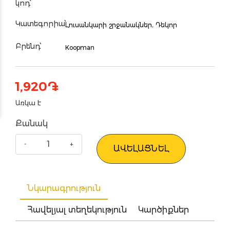
կոդ՝
Կատեգորիա՝
Լուսանկարի շրջանակներ,
Դեկոր
Բրենդ՝
Koopman
1,920
֏
Առկա է
Քանակ
ԱՎԵԼԱՑՆԵԼ
Նկարագրություն
Հավելյալ տեղեկություն
Կարծիքներ