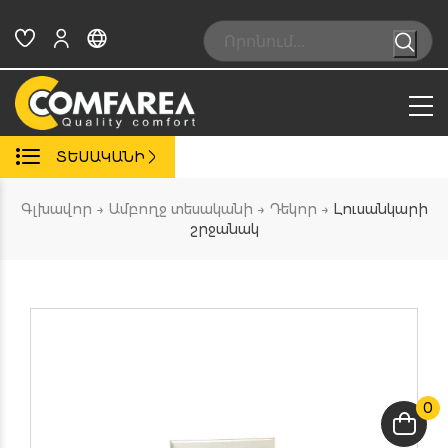
Skip
to
Search:
content
ՏԵՍԱԿԱՆԻ
Գլխավոր
→
Ամբողջ տեսականի
→
Դեկոր
→
Լուսանկարի
շրջանակ
0