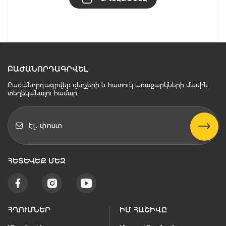
ԲԱԺԱՆՈՐԴԱԳՐՎԵԼ
Բաժանորդագրվեք զեղչերի և հատուկ առաջարկների մասին
տեղեկանալու համար։
ՀԵՏԵՒԵՔ ՄԵԶ
ՀՂՈՒՄՆԵՐ
ԻՄ ՀԱՇԻՎԸ