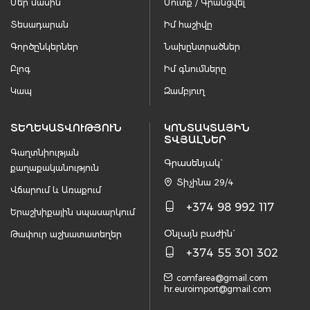
Մեր մասին
Մուտք / Գրանցվել
Տեսադարան
Իմ հաշիվը
Գործընկերներ
Նախընտրածներ
Բլոգ
Իմ գնումները
Կապ
Զամբյուղ
ՏԵՂԵԿԱՏՎՈՒԹՅՈՒՆ
ԿՈՆՏԱԿՏԱՅԻՆ
ՏՎՅԱԼՆԵՐ
Գաղտնիության
Գրասենյակ`
քաղաքականություն
Տիչինա 29/4
Վճարում և Առաքում
+374 98 992 117
Երաշխիքային սպասարկում
Օնլայն բաժին`
Թափուր աշխատատեղեր
+374 55 301 302
comfarea@gmail.com
hr.euroimport@gmail.com