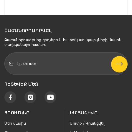
ԲԱԺԱՆՈՐԴԱԳՐՎԵԼ
Բաժանորդագրվեք զեղչերի և հատուկ առաջարկների մասին
տեղեկանալու համար։
ՀԵՏԵՒԵՔ ՄԵԶ
ՀՂՈՒՄՆԵՐ
ԻՄ ՀԱՇԻՎԸ
Մեր մասին
Մուտք / Գրանցվել