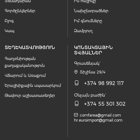
Տեսադարան
Իմ հաշիվը
Գործընկերներ
Նախընտրածներ
Բլոգ
Իմ գնումները
Կապ
Զամբյուղ
ՏԵՂԵԿԱՏՎՈՒԹՅՈՒՆ
ԿՈՆՏԱԿՏԱՅԻՆ
ՏՎՅԱԼՆԵՐ
Գաղտնիության
Գրասենյակ`
քաղաքականություն
Տիչինա 29/4
Վճարում և Առաքում
+374 98 992 117
Երաշխիքային սպասարկում
Օնլայն բաժին`
Թափուր աշխատատեղեր
+374 55 301 302
comfarea@gmail.com
hr.euroimport@gmail.com