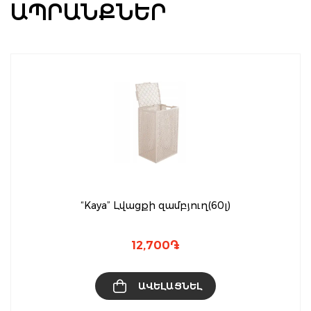
ԱՊՐԱՆՔՆԵՐ
“Kaya” Լվացքի զամբյուղ(60լ)
12,700
֏
ԱՎԵԼԱՑՆԵԼ