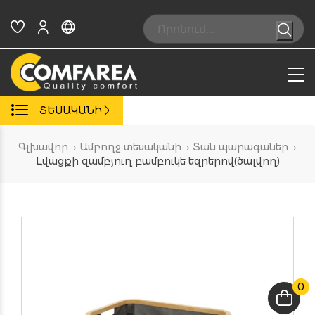
Skip
to
Search:
content
ՏԵՍԱԿԱՆԻ
Գլխավոր
→
Ամբողջ տեսականի
→
Տան պարագաներ
→
Լվացքի զամբյուղ բամբուկե եզրերով(ծալվող)
0