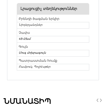
Լրացուցիչ տեղեկություններ
Բրենդի ծագման երկիր
Նիդերլանդներ
Չափս
45×25սմ
Գույն
Մուգ մոխրագույն
Պատրաստման հումք
Բամբուկ, Պոլիէսթեր
ՆՄԱՆԱՏԻՊ