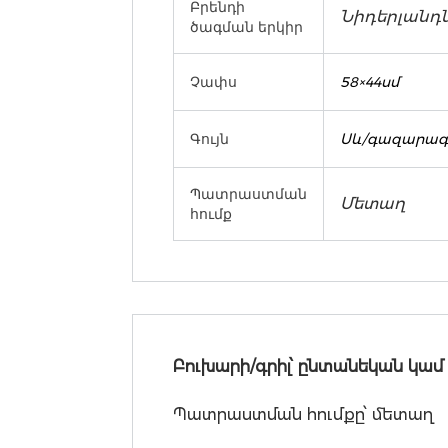
Բրենդի
Նիդերլանդ
ծագման երկիր
Չափս
58×44սմ
Գույն
Սև/գազարագո
Պատրաստման
Մետաղ
հումք
Բուխարի/գրիլ՝ ընտանեկան կամ 
Պատրաստման հումքը՝ մետաղ