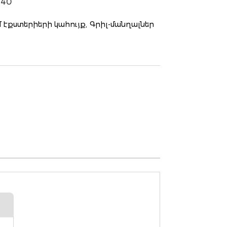
240
մ էքստերիերի կահույք,
Գրիլ-մանղալներ