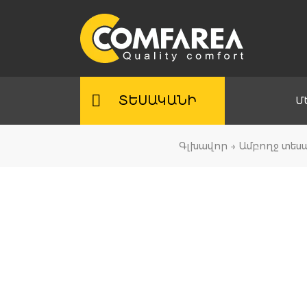
Skip
to
content
ՏԵՍԱԿԱՆԻ
Մ
Գլխավոր
→
Ամբողջ տես