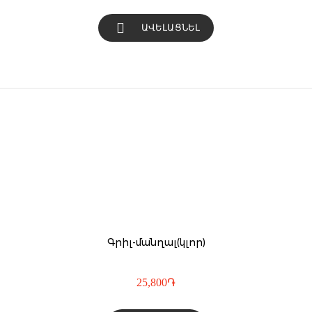
ԱՎԵԼԱՑՆԵԼ
Գրիլ-մանղալ(կլոր)
25,800
֏