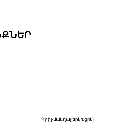
ՆՔՆԵՐ
Գրիլ-մանղալ(երկխցիկ)