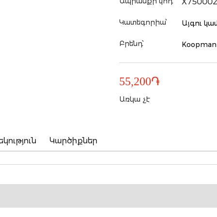
Ապրանքի կոդ՝
X75000
Կատեգորիա՝
Այգու կա
Բրենդ՝
Koopman
55,200
֏
Առկա չէ
եկություն
Կարծիքներ