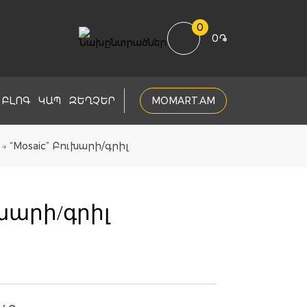
0
0
֏
ԲԼՈԳ
ԿԱՊ
ԶԵՂՉԵՐ
MOMART.AM
→
“Mosaic” Բուխարի/գրիլ
ւխարի/գրիլ