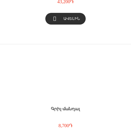
43,200
֏
ԱՎԵԼԻՆ
Գրիլ-մանղալ
8,700
֏