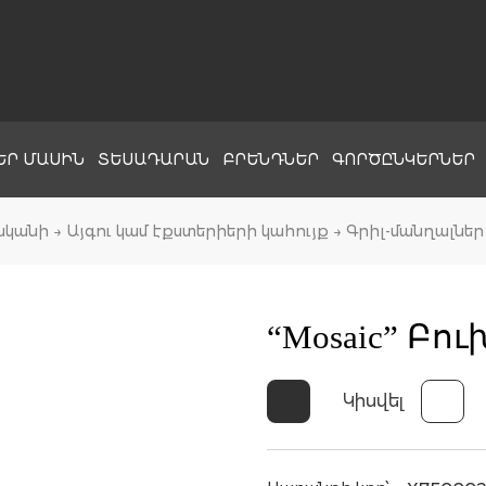
ԵՐ ՄԱՍԻՆ
ՏԵՍԱԴԱՐԱՆ
ԲՐԵՆԴՆԵՐ
ԳՈՐԾԸՆԿԵՐՆԵՐ
ականի
→
Այգու կամ էքստերիերի կահույք
→
Գրիլ-մանղալներ
“Mosaic” Բո
Կիսվել