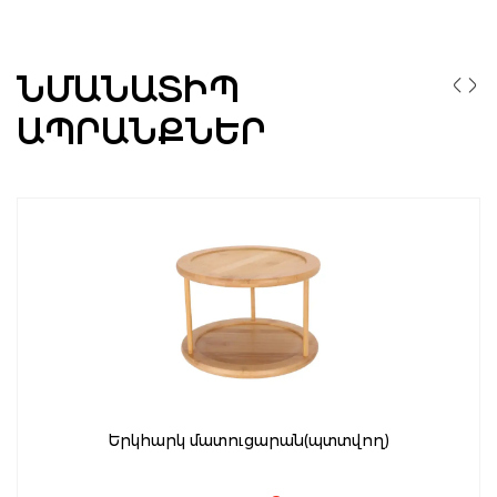
ՆՄԱՆԱՏԻՊ
ԱՊՐԱՆՔՆԵՐ
Երկհարկ մատուցարան(պտտվող)