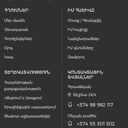
ՀՂՈՒՄՆԵՐ
ԻՄ ՀԱՇԻՎԸ
Մեր մասին
Մուտք / Գրանցվել
Տեսադարան
Իմ հաշիվը
Գործընկերներ
Նախընտրածներ
Բլոգ
Իմ գնումները
Կապ
Զամբյուղ
ՏԵՂԵԿԱՏՎՈՒԹՅՈՒՆ
ԿՈՆՏԱԿՏԱՅԻՆ
ՏՎՅԱԼՆԵՐ
Գաղտնիության
Գրասենյակ`
քաղաքականություն
Տիչինա 29/4
Վճարում և Առաքում
+374 98 992 117
Երաշխիքային սպասարկում
Օնլայն բաժին`
Թափուր աշխատատեղեր
+374 55 301 302