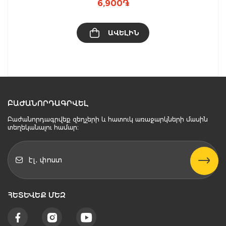
6,900
֏
ԱՎԵԼԻՆ
ԲԱԺԱՆՈՐԴԱԳՐՎԵԼ
Բաժանորդագրվեք զեղչերի և հատուկ առաջարկների մասին
տեղեկանալու համար։
ՀԵՏԵՒԵՔ ՄԵԶ