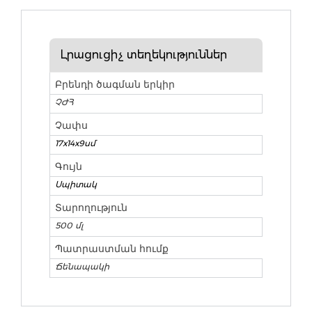
Լրացուցիչ տեղեկություններ
Բրենդի ծագման երկիր
ՉԺՀ
Չափս
17x14x9սմ
Գույն
Սպիտակ
Տարողություն
500 մլ
Պատրաստման հումք
Ճենապակի