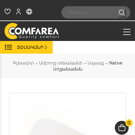
Skip
to
Search:
content
ՏԵՍԱԿԱՆԻ
Գլխավոր
→
Ամբողջ տեսականի
→
Սպասք
→
Native
Աղցանաման
0