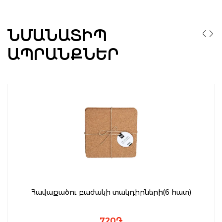
ՆՄԱՆԱՏԻՊ
ԱՊՐԱՆՔՆԵՐ
Հավաքածու բաժակի տակդիրների(6 հատ)
720
֏