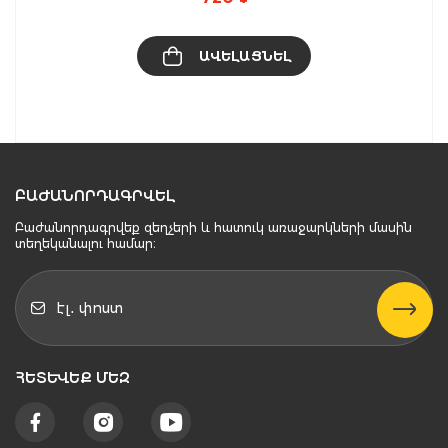
ԱՎԵԼԱՑՆԵԼ
ԲԱԺԱՆՈՐԴԱԳՐՎԵԼ
Բաժանորդագրվեք զեղչերի և հատուկ առաջարկների մասին
տեղեկանալու համար։
ՀԵՏԵՒԵՔ ՄԵԶ