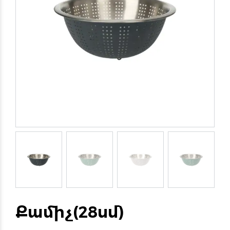
Քամիչ(28սմ)