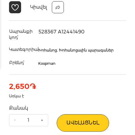
Կիսվել
Ապրանքի
528367 A12441490
կոդ՝
Կատեգորիա՝
Խոհանոց,
Խոհանոցային պարագաներ
Բրենդ՝
Koopman
2,650
֏
Առկա է
Քանակ
ԱՎԵԼԱՑՆԵԼ