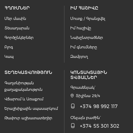
ՀՂՈՒՄՆԵՐ
ԻՄ ՀԱՇԻՎԸ
Մեր մասին
Մուտք / Գրանցվել
Տեսադարան
Իմ հաշիվը
Գործընկերներ
Նախընտրածներ
Բլոգ
Իմ գնումները
Կապ
Զամբյուղ
ՏԵՂԵԿԱՏՎՈՒԹՅՈՒՆ
ԿՈՆՏԱԿՏԱՅԻՆ
ՏՎՅԱԼՆԵՐ
Գաղտնիության
Գրասենյակ`
քաղաքականություն
Տիչինա 29/4
Վճարում և Առաքում
+374 98 992 117
Երաշխիքային սպասարկում
Օնլայն բաժին`
Թափուր աշխատատեղեր
+374 55 301 302