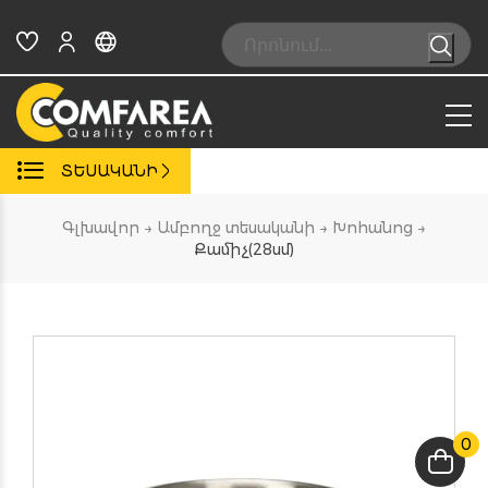
Skip
to
Search:
content
ՏԵՍԱԿԱՆԻ
Գլխավոր
→
Ամբողջ տեսականի
→
Խոհանոց
→
Քամիչ(28սմ)
0