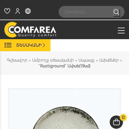
Skip
to
Search:
content
ՏԵՍԱԿԱՆԻ
Գլխավոր
→
Ամբողջ տեսականի
→
Սպասք
→
Ափսեներ
→
“Rustiground” Ափսե(19սմ)
0