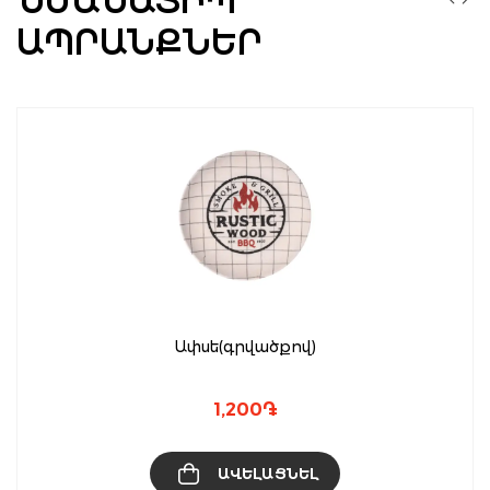
ՆՄԱՆԱՏԻՊ
ԱՊՐԱՆՔՆԵՐ
Ափսե(գրվածքով)
1,200
֏
ԱՎԵԼԱՑՆԵԼ