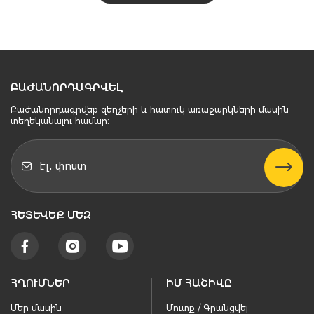
ԲԱԺԱՆՈՐԴԱԳՐՎԵԼ
Բաժանորդագրվեք զեղչերի և հատուկ առաջարկների մասին
տեղեկանալու համար։
ՀԵՏԵՒԵՔ ՄԵԶ
ՀՂՈՒՄՆԵՐ
ԻՄ ՀԱՇԻՎԸ
Մեր մասին
Մուտք / Գրանցվել