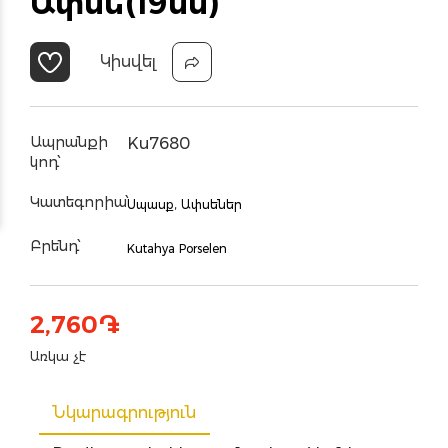
Ափսե(19սմ)
Կիսվել
Ապրանքի
Ku7680
կոդ՝
Կատեգորիա՝
Սպասք,
Ափսեներ
Բրենդ՝
Kutahya Porselen
2,760
֏
Առկա չէ
Նկարագրություն