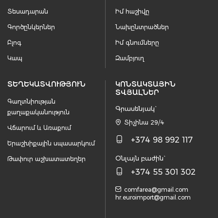
Տեսադարան
Իմ հաշիվը
Գործընկերներ
Նախընտրածներ
Բլոգ
Իմ գնումները
Կապ
Զամբյուղ
ՏԵՂԵԿԱՏՎՈՒԹՅՈՒՆ
ԿՈՆՏԱԿՏԱՅԻՆ
ՏՎՅԱԼՆԵՐ
Գաղտնիության
Գրասենյակ`
քաղաքականություն
Տիչինա 29/4
Վճարում և Առաքում
+374 98 992 117
Երաշխիքային սպասարկում
Օնլայն բաժին`
Թափուր աշխատատեղեր
+374 55 301 302
comfarea@gmail.com
hr.euroimport@gmail.com