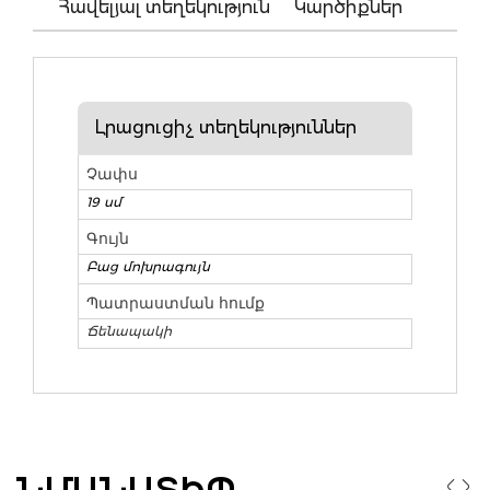
Հավելյալ տեղեկություն
Կարծիքներ
Լրացուցիչ տեղեկություններ
Չափս
19 սմ
Գույն
Բաց մոխրագույն
Պատրաստման հումք
Ճենապակի