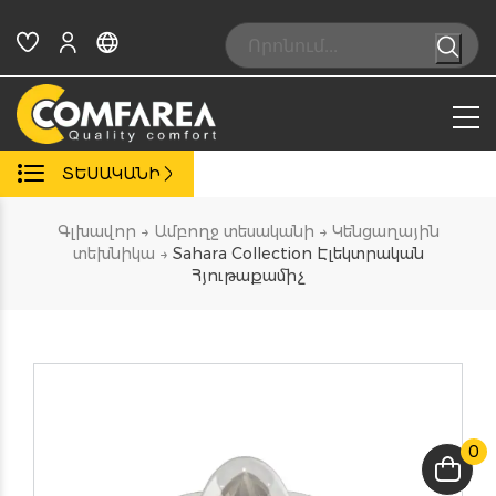
Skip
to
Search:
content
ՏԵՍԱԿԱՆԻ
Գլխավոր
→
Ամբողջ տեսականի
→
Կենցաղային
տեխնիկա
→
Sahara Collection Էլեկտրական
Հյութաքամիչ
0