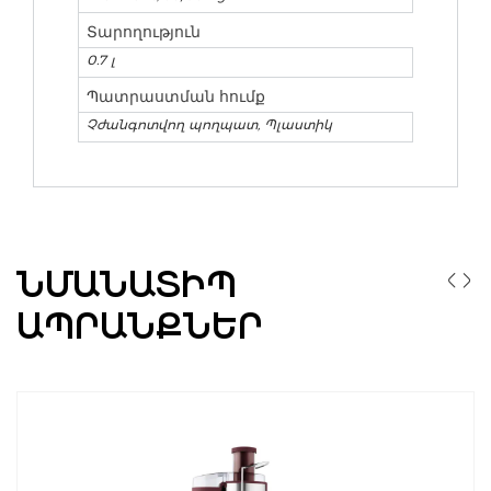
Տարողություն
0.7 լ
Պատրաստման հումք
Չժանգոտվող պողպատ, Պլաստիկ
ՆՄԱՆԱՏԻՊ
ԱՊՐԱՆՔՆԵՐ