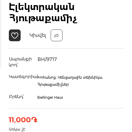
Էլեկտրական
Հյութաքամիչ
Կիսվել
Ապրանքի
BH/9717
կոդ՝
Կատեգորիա՝
Խոհանոց,
Կենցաղային տեխնիկա,
Հյութաքամիչներ
Բրենդ՝
Berlinger Haus
11,000
֏
Առկա չէ