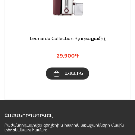
Leonardo Collection Հյութաքամիչ
29,900
֏
ԱՎԵԼԻՆ
ԲԱԺԱՆՈՐԴԱԳՐՎԵԼ
Բաժանորդագրվեք զեղչերի և հատուկ առաջարկների մասին
տեղեկանալու համար։