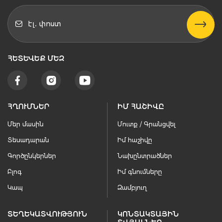
ՀԵՏԵՒԵՔ ՄԵԶ
ՀՂՈՒՄՆԵՐ
ԻՄ ՀԱՇԻՎԸ
Մեր մասին
Մուտք / Գրանցվել
Տեսադարան
Իմ հաշիվը
Գործընկերներ
Նախընտրածներ
Բլոգ
Իմ գնումները
Կապ
Զամբյուղ
ՏԵՂԵԿԱՏՎՈՒԹՅՈՒՆ
ԿՈՆՏԱԿՏԱՅԻՆ