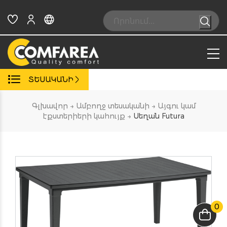
Skip
to
Search:
content
ՏԵՍԱԿԱՆԻ
Գլխավոր
→
Ամբողջ տեսականի
→
Այգու կամ
էքստերիերի կահույք
→
Սեղան Futura
0