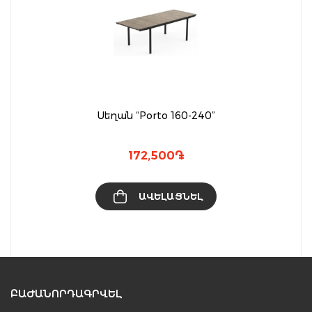
Սեղան “Porto 160-240”
172,500
֏
ԱՎԵԼԱՑՆԵԼ
ԲԱԺԱՆՈՐԴԱԳՐՎԵԼ