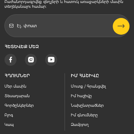
Բաժանորդագրվեք զեղչերի և հատուկ առաջարկների մասին
տեղեկանալու համար։
ՀԵՏԵՒԵՔ ՄԵԶ
ՀՂՈՒՄՆԵՐ
ԻՄ ՀԱՇԻՎԸ
Մեր մասին
Մուտք / Գրանցվել
Տեսադարան
Իմ հաշիվը
Գործընկերներ
Նախընտրածներ
Բլոգ
Իմ գնումները
Կապ
Զամբյուղ