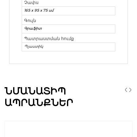
Չափս
165 x 95 x 75 սմ
Գույն
Գրաֆիտ
Պատրաստման հումք
Պլաստիկ
ՆՄԱՆԱՏԻՊ
ԱՊՐԱՆՔՆԵՐ