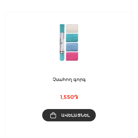
Չսահող գորգ
1,550
֏
ԱՎԵԼԱՑՆԵԼ