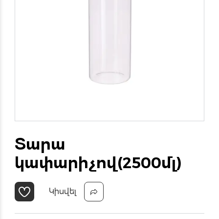
Տարա
կափարիչով(2500մլ)
Կիսվել