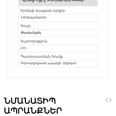
Բրենդի ծագման երկիր
Նիդերլանդներ
Գույն
Թափանցիկ
Տարողություն
2.5 լ
Պատրաստման հումք
Բորոսիլիկատե ապակի, Սիլիկոն
ՆՄԱՆԱՏԻՊ
ԱՊՐԱՆՔՆԵՐ