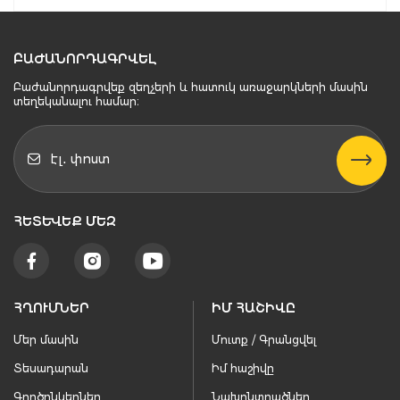
ԲԱԺԱՆՈՐԴԱԳՐՎԵԼ
Բաժանորդագրվեք զեղչերի և հատուկ առաջարկների մասին
տեղեկանալու համար։
ՀԵՏԵՒԵՔ ՄԵԶ
ՀՂՈՒՄՆԵՐ
ԻՄ ՀԱՇԻՎԸ
Մեր մասին
Մուտք / Գրանցվել
Տեսադարան
Իմ հաշիվը
Գործընկերներ
Նախընտրածներ