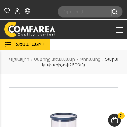
Skip
to
Search:
content
ՏԵՍԱԿԱՆԻ
Գլխավոր
→
Ամբողջ տեսականի
→
Խոհանոց
→
Տարա
կափարիչով(2500մլ)
0