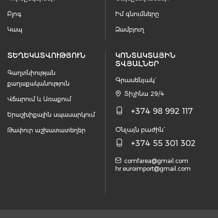
Բլոգ
Իմ գնումները
Կապ
Զամբյուղ
ՏԵՂԵԿԱՏՎՈՒԹՅՈՒՆ
ԿՈՆՏԱԿՏԱՅԻՆ
ՏՎՅԱԼՆԵՐ
Գաղտնիության
Գրասենյակ`
քաղաքականություն
Տիչինա 29/4
Վճարում և Առաքում
+374 98 992 117
Երաշխիքային սպասարկում
Օնլայն բաժին`
Թափուր աշխատատեղեր
+374 55 301 302
comfarea@gmail.com
hr.euroimport@gmail.com