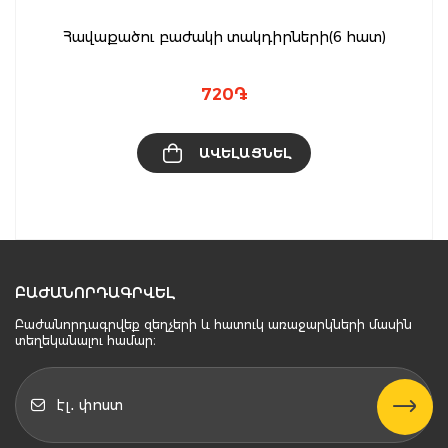
Հավաքածու բաժակի տակդիրների(6 հատ)
720
֏
ԱՎԵԼԱՑՆԵԼ
ԲԱԺԱՆՈՐԴԱԳՐՎԵԼ
Բաժանորդագրվեք զեղչերի և հատուկ առաջարկների մասին
տեղեկանալու համար։