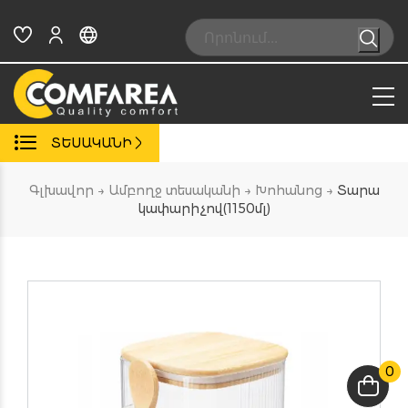
Skip
to
Search:
content
ՏԵՍԱԿԱՆԻ
Գլխավոր
→
Ամբողջ տեսականի
→
Խոհանոց
→
Տարա
կափարիչով(1150մլ)
0