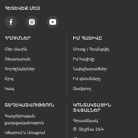
ՀԵՏԵՒԵՔ ՄԵԶ
ՀՂՈՒՄՆԵՐ
ԻՄ ՀԱՇԻՎԸ
Մեր մասին
Մուտք / Գրանցվել
Տեսադարան
Իմ հաշիվը
Գործընկերներ
Նախընտրածներ
Բլոգ
Իմ գնումները
Կապ
Զամբյուղ
ՏԵՂԵԿԱՏՎՈՒԹՅՈՒՆ
ԿՈՆՏԱԿՏԱՅԻՆ
ՏՎՅԱԼՆԵՐ
Գաղտնիության
Գրասենյակ`
քաղաքականություն
Տիչինա 29/4
Վճարում և Առաքում