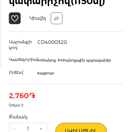
կափարիչով(1150մլ)
Կիսվել
Ապրանքի
CD4000320
կոդ՝
Կատեգորիա՝
Խոհանոց,
Խոհանոցային պարագաներ
Բրենդ՝
Koopman
2,760
֏
Առկա է
Քանակ
ԱՎԵԼԱՑՆԵԼ