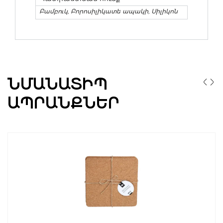
Բամբուկ, Բորոսիլիկատե ապակի, Սիլիկոն
ՆՄԱՆԱՏԻՊ
ԱՊՐԱՆՔՆԵՐ