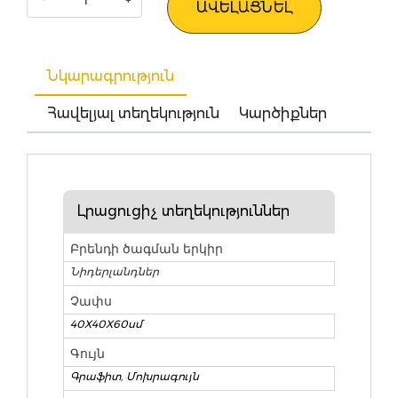
ԱՎԵԼԱՑՆԵԼ
Նկարագրություն
Հավելյալ տեղեկություն
Կարծիքներ
Լրացուցիչ տեղեկություններ
Բրենդի ծագման երկիր
Նիդերլանդներ
Չափս
40X40X60սմ
Գույն
Գրաֆիտ
,
Մոխրագույն