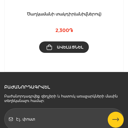
Ծաղկամանի տակդիր(անիվներով)
2,300
֏
ԱՎԵԼԱՑՆԵԼ
ԲԱԺԱՆՈՐԴԱԳՐՎԵԼ
Բաժանորդագրվեք զեղչերի և հատուկ առաջարկների մասին
տեղեկանալու համար։