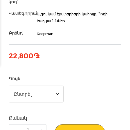
կոդ՝
Կատեգորիա՝
Այգու կամ էքստերիերի կահույք,
Հողի
ծաղկամաններ
Բրենդ՝
Koopman
22,800
֏
Գույն
Քանակ