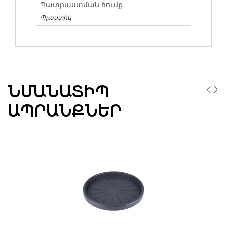
Պատրաստման հումք
Պլաստիկ
ՆՄԱՆԱՏԻՊ
ԱՊՐԱՆՔՆԵՐ