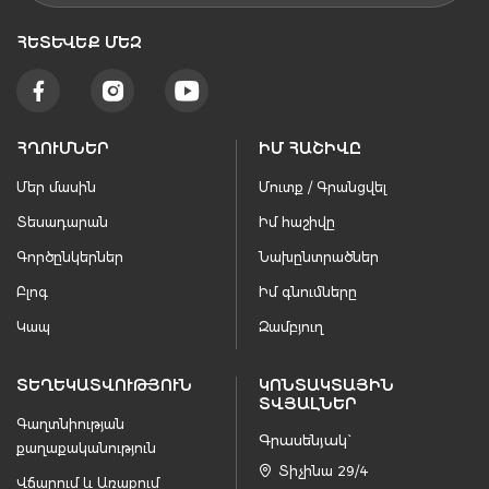
ՀԵՏԵՒԵՔ ՄԵԶ
ՀՂՈՒՄՆԵՐ
ԻՄ ՀԱՇԻՎԸ
Մեր մասին
Մուտք / Գրանցվել
Տեսադարան
Իմ հաշիվը
Գործընկերներ
Նախընտրածներ
Բլոգ
Իմ գնումները
Կապ
Զամբյուղ
ՏԵՂԵԿԱՏՎՈՒԹՅՈՒՆ
ԿՈՆՏԱԿՏԱՅԻՆ
ՏՎՅԱԼՆԵՐ
Գաղտնիության
Գրասենյակ`
քաղաքականություն
Տիչինա 29/4
Վճարում և Առաքում