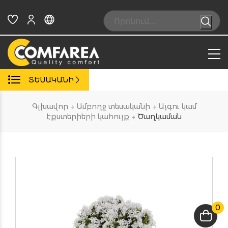
Skip
to
Search:
content
ՏԵՍԱԿԱՆԻ
Գլխավոր
→
Ամբողջ տեսականի
→
Այգու կամ
էքստերիերի կահույք
→
Ծաղկաման
0