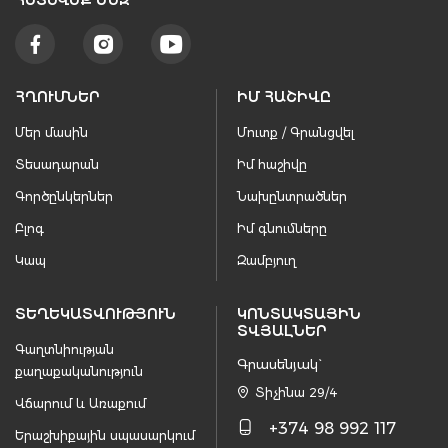
ՀԵՏԵՒԵՔ ՄԵԶ
ՀՂՈՒՄՆԵՐ
ԻՄ ՀԱՇԻՎԸ
Մեր մասին
Մուտք / Գրանցվել
Տեսադարան
Իմ հաշիվը
Գործընկերներ
Նախընտրածներ
Բլոգ
Իմ գնումները
Կապ
Զամբյուղ
ՏԵՂԵԿԱՏՎՈՒԹՅՈՒՆ
ԿՈՆՏԱԿՏԱՅԻՆ
ՏՎՅԱԼՆԵՐ
Գաղտնիության
Գրասենյակ`
քաղաքականություն
Տիչինա 29/4
Վճարում և Առաքում
+374 98 992 117
Երաշխիքային սպասարկում