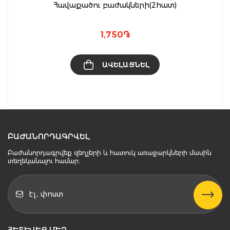
Հավաքածու բաժակների(2հատ)
1,750
֏
ԱՎԵԼԱՑՆԵԼ
ԲԱԺԱՆՈՐԴԱԳՐՎԵԼ
Բաժանորդագրվեք զեղչերի և հատուկ առաջարկների մասին
տեղեկանալու համար։