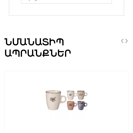
ՆՄԱՆԱՏԻՊ
ԱՊՐԱՆՔՆԵՐ