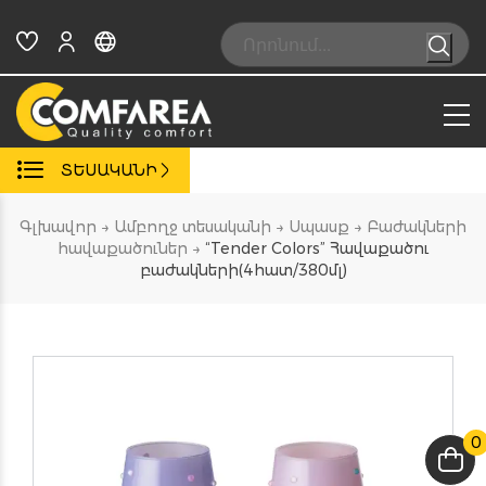
Skip
to
Search:
content
ՏԵՍԱԿԱՆԻ
Գլխավոր
→
Ամբողջ տեսականի
→
Սպասք
→
Բաժակների
հավաքածուներ
→
“Tender Colors” Հավաքածու
բաժակների(4հատ/380մլ)
0