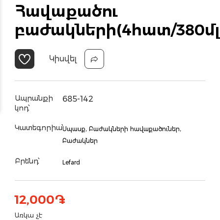
Հավաքածու
բաժակների(4հատ/380մլ
Կիսվել
Ապրանքի
685-142
կոդ՝
Կատեգորիա՝
Սպասք,
Բաժակների հավաքածուներ,
Բաժակներ
Բրենդ՝
Lefard
12,000
֏
Առկա չէ