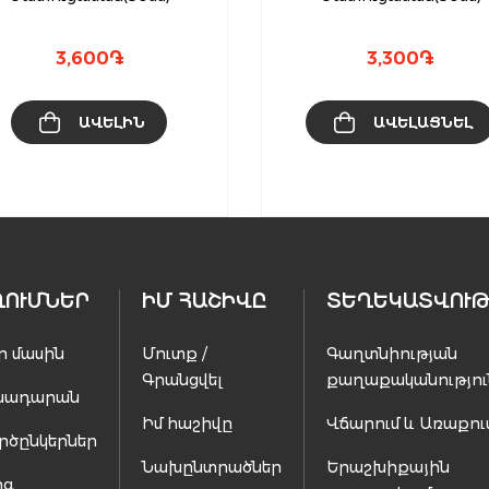
3,600
֏
3,300
֏
ԱՎԵԼԻՆ
ԱՎԵԼԱՑՆԵԼ
ՂՈՒՄՆԵՐ
ԻՄ ՀԱՇԻՎԸ
ՏԵՂԵԿԱՏՎՈՒԹ
ր մասին
Մուտք /
Գաղտնիության
Գրանցվել
քաղաքականությու
սադարան
Իմ հաշիվը
Վճարում և Առաքու
րծընկերներ
Նախընտրածներ
Երաշխիքային
ոգ