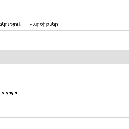
եկություն
Կարծիքներ
կապույտ