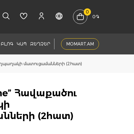
0
0
֏
ԲԼՈԳ
ԿԱՊ
ԶԵՂՉԵՐ
MOMART.AM
պաղպաղակի մատուցամանների (2հատ)
hine” Հավաքածու
կի
նների (2հատ)