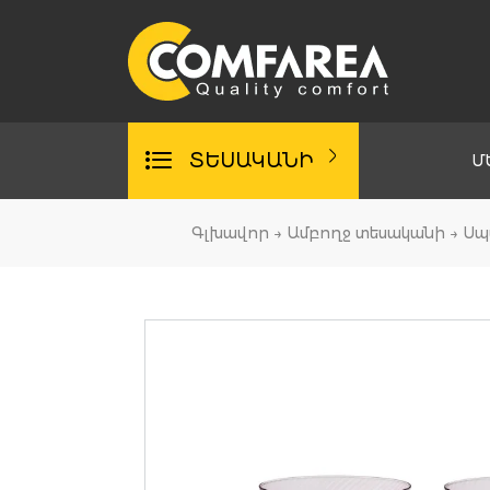
Skip
to
content
ՏԵՍԱԿԱՆԻ
Մ
Գլխավոր
→
Ամբողջ տեսականի
→
Սպ