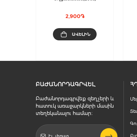
տվող)
2,900
֏
ԻՆ
ԱՎԵԼԻՆ
ԲԱԺԱՆՈՐԴԱԳՐՎԵԼ
Հ
Բաժանորդագրվեք զեղչերի և
Մե
հատուկ առաջարկների մասին
Տե
տեղեկանալու համար։
Գո
Բլ