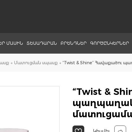
ԵՐ ՄԱՍԻՆ
ՏԵՍԱԴԱՐԱՆ
ԲՐԵՆԴՆԵՐ
ԳՈՐԾԸՆԿԵՐՆԵՐ
ասք
→
Մատուցման սպասք
→
“Twist & Shine” Հավաքածու 
“Twist & S
պաղպաղա
մատուցամա
Կիսվել