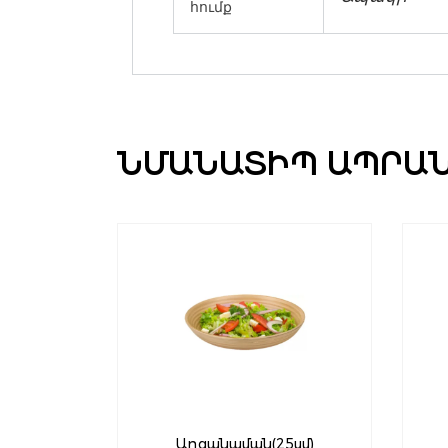
հումք
ՆՄԱՆԱՏԻՊ ԱՊՐԱ
Աղցանաման(25սմ)