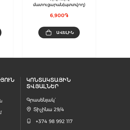
մատուցարան(պտտվող)
6,900
֏
ԱՎԵԼԻՆ
ՅՈՒՆ
ԿՈՆՏԱԿՏԱՅԻՆ
ՏՎՅԱԼՆԵՐ
Գրասենյակ`
ն
Տիչինա 29/4
մ
+374 98 992 117