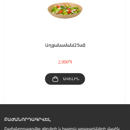
Աղցանաման(25սմ)
2,900
֏
ԱՎԵԼԻՆ
ԲԱԺԱՆՈՐԴԱԳՐՎԵԼ
Բաժանորդագրվեք զեղչերի և հատուկ առաջարկների մասին