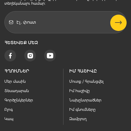
տեղեկանալու համար։
ՀԵՏԵՒԵՔ ՄԵԶ
ՀՂՈՒՄՆԵՐ
ԻՄ ՀԱՇԻՎԸ
Մեր մասին
Մուտք / Գրանցվել
Տեսադարան
Իմ հաշիվը
Գործընկերներ
Նախընտրածներ
Բլոգ
Իմ գնումները
Կապ
Զամբյուղ