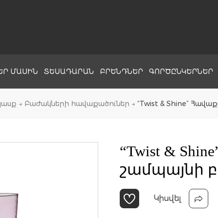
ԵՐ ՄԱՍԻՆ
ՏԵՍԱԴԱՐԱՆ
ԲՐԵՆԴՆԵՐ
ԳՈՐԾԸՆԿԵՐՆԵՐ
ասք
→
Բաժակների հավաքածուներ
→
“Twist & Shine” Հավ
“Twist & Shi
շամպայնի բ
Կիսվել