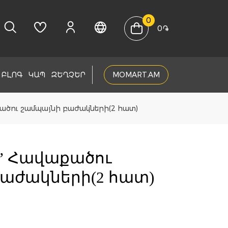
0
0
֏
ԲԼՈԳ
ԿԱՊ
ԶԵՂՉԵՐ
MOMART.AM
աքածու շամպայնի բաժակների(2 հատ)
ne” Հավաքածու
աժակների(2 հատ)