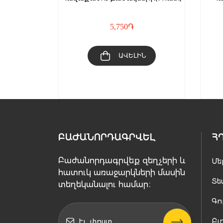
5,750
֏
ՆԵԼ
ԱՎԵԼԻՆ
ԲԱԺԱՆՈՐԴԱԳՐՎԵԼ
Հ
Բաժանորդագրվեք զեղչերի և
Մե
հատուկ առաջարկների մասին
Տե
տեղեկանալու համար։
Գո
Բլ