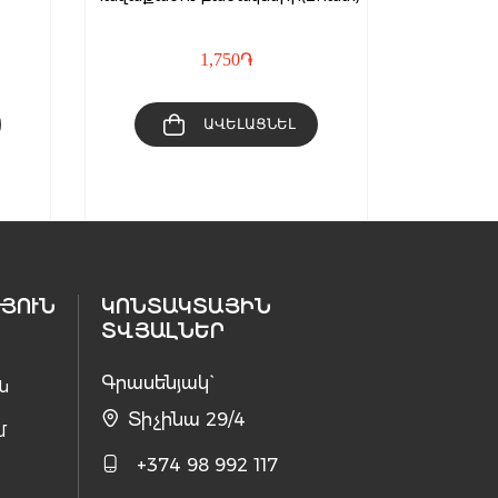
1,750
֏
ԱՎԵԼԱՑՆԵԼ
ՅՈՒՆ
ԿՈՆՏԱԿՏԱՅԻՆ
ՏՎՅԱԼՆԵՐ
Գրասենյակ`
ն
Տիչինա 29/4
մ
+374 98 992 117