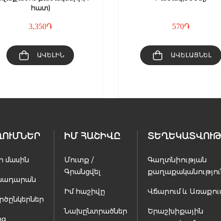
հատ)
3,350
֏
570
֏
ԱՎԵԼԻՆ
ԱՎԵԼԱՑՆԵԼ
ՂՈՒՄՆԵՐ
ԻՄ ՀԱՇԻՎԸ
ՏԵՂԵԿԱՏՎՈՒԹ
ր մասին
Մուտք /
Գաղտնիության
Գրանցվել
քաղաքականությու
սադարան
Իմ հաշիվը
Վճարում և Առաքու
րծընկերներ
Նախընտրածներ
Երաշխիքային
ոգ