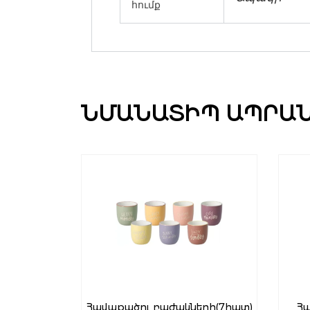
հումք
ՆՄԱՆԱՏԻՊ ԱՊՐԱ
երի(2հատ)
Հավաքածու բաժակների(7հատ)
Հ