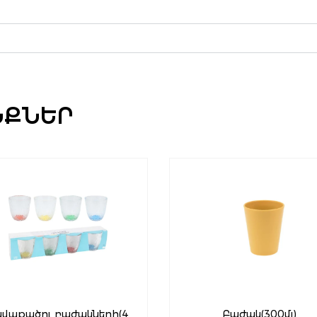
ՆՔՆԵՐ
ավաքածու բաժակների(4
Բաժակ(300մլ)