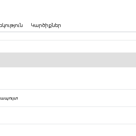
եկություն
Կարծիքներ
կապույտ