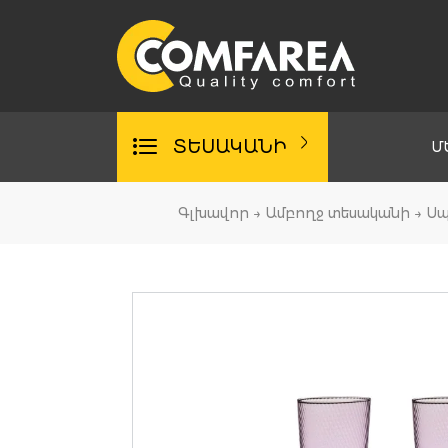
Skip
to
content
ՏԵՍԱԿԱՆԻ
Մ
Գլխավոր
→
Ամբողջ տեսականի
→
Սպ