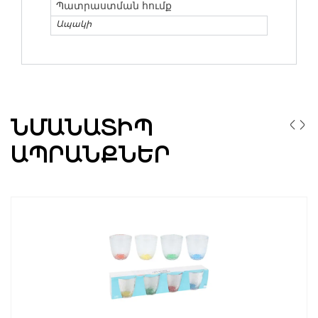
Պատրաստման հումք
Ապակի
ՆՄԱՆԱՏԻՊ
ԱՊՐԱՆՔՆԵՐ