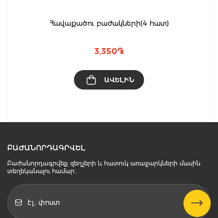
Հավաքածու բաժակների(4 հատ)
3,350
֏
ԱՎԵԼԻՆ
ԲԱԺԱՆՈՐԴԱԳՐՎԵԼ
Բաժանորդագրվեք զեղչերի և հատուկ առաջարկների մասին
տեղեկանալու համար։