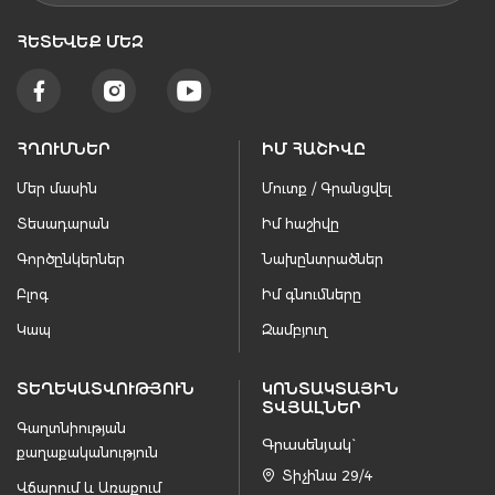
ՀԵՏԵՒԵՔ ՄԵԶ
ՀՂՈՒՄՆԵՐ
ԻՄ ՀԱՇԻՎԸ
Մեր մասին
Մուտք / Գրանցվել
Տեսադարան
Իմ հաշիվը
Գործընկերներ
Նախընտրածներ
Բլոգ
Իմ գնումները
Կապ
Զամբյուղ
ՏԵՂԵԿԱՏՎՈՒԹՅՈՒՆ
ԿՈՆՏԱԿՏԱՅԻՆ
ՏՎՅԱԼՆԵՐ
Գաղտնիության
Գրասենյակ`
քաղաքականություն
Տիչինա 29/4
Վճարում և Առաքում