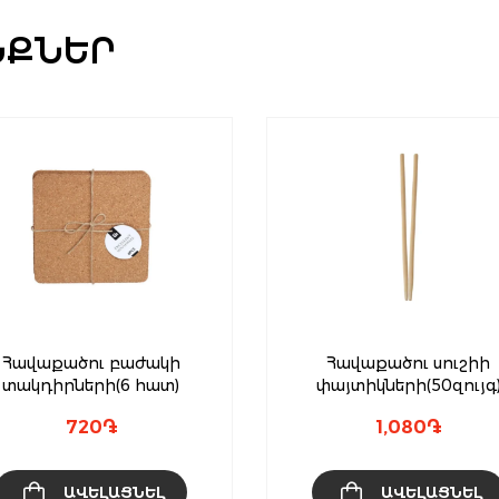
ՆՔՆԵՐ
Հավաքածու բաժակի
Հավաքածու սուշիի
տակդիրների(6 հատ)
փայտիկների(50զույգ
720
֏
1,080
֏
ԱՎԵԼԱՑՆԵԼ
ԱՎԵԼԱՑՆԵԼ