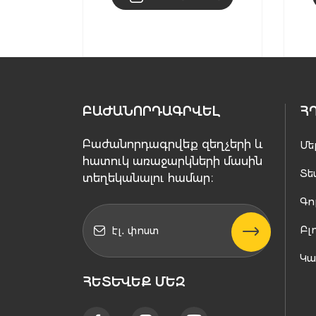
ԲԱԺԱՆՈՐԴԱԳՐՎԵԼ
Հ
Բաժանորդագրվեք զեղչերի և
Մե
հատուկ առաջարկների մասին
Տե
տեղեկանալու համար։
Գո
Բլ
Կ
ՀԵՏԵՒԵՔ ՄԵԶ