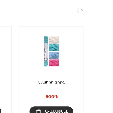
Չսահող գորգ
Չ
)
600
֏
ԱՎԵԼԱՑՆԵԼ