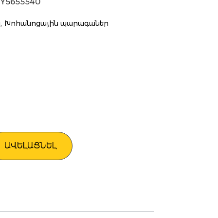
CY5655540
,
Խոհանոցային պարագաներ
ԱՎԵԼԱՑՆԵԼ