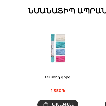
ՆՄԱՆԱՏԻՊ ԱՊՐԱ
րգ
Չսահող գորգ
1,550
֏
ՆԵԼ
ԱՎԵԼԱՑՆԵԼ