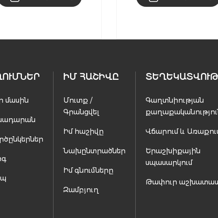
ՂՈՒՄՆԵՐ
ԻՄ ՀԱՇԻՎԸ
ՏԵՂԵԿԱՏՎՈՒԹ
ր մասին
Մուտք /
Գաղտնիության
Գրանցվել
քաղաքականությու
սադարան
Իմ հաշիվը
Վճարում և Առաքու
րծընկերներ
Նախընտրածներ
Երաշխիքային
ոգ
սպասարկում
Իմ գնումները
ապ
Թափուր աշխատա
Զամբյուղ