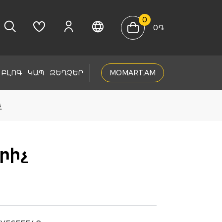
0
0
֏
ԲԼՈԳ
ԿԱՊ
ԶԵՂՉԵՐ
MOMART.AM
չ
րիչ