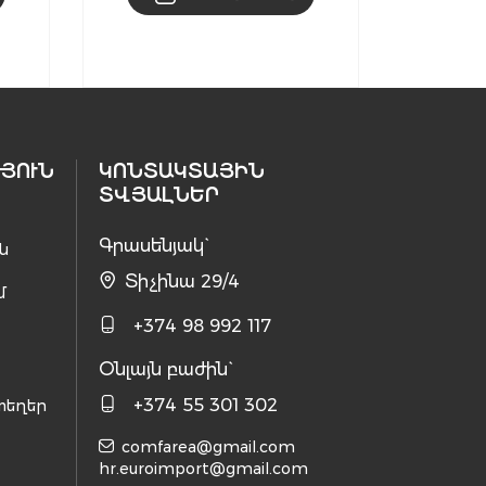
ՅՈՒՆ
ԿՈՆՏԱԿՏԱՅԻՆ
ՏՎՅԱԼՆԵՐ
Գրասենյակ`
ն
Տիչինա 29/4
մ
+374 98 992 117
Օնլայն բաժին`
+374 55 301 302
տեղեր
comfarea@gmail.com
hr.euroimport@gmail.com