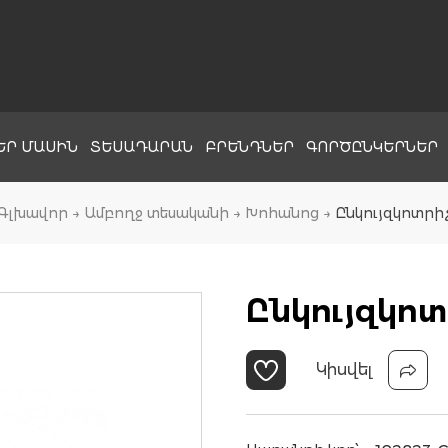
ԵՐ ՄԱՍԻՆ
ՏԵՍԱԴԱՐԱՆ
ԲՐԵՆԴՆԵՐ
ԳՈՐԾԸՆԿԵՐՆԵՐ
Գլխավոր
→
Ամբողջ տեսականի
→
Խոհանոց
→
Ընկույզկոտրի
Ընկույզկոտ
Կիսվել