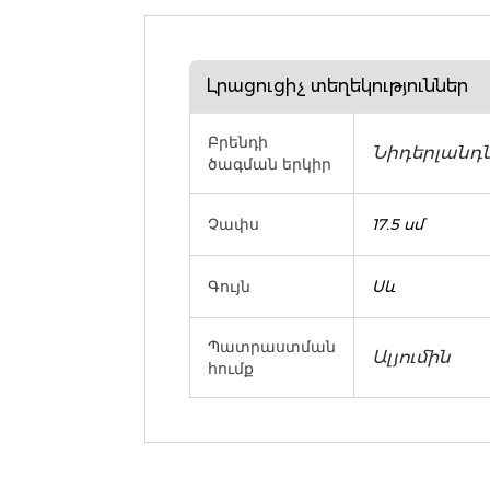
Լրացուցիչ տեղեկություններ
Բրենդի
Նիդերլանդ
ծագման երկիր
Չափս
17.5 սմ
Գույն
Սև
Պատրաստման
Ալյումին
հումք